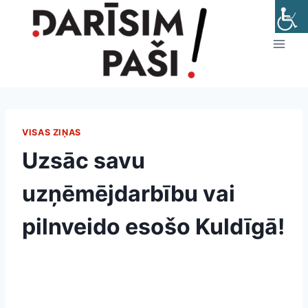
Skip
to
content
VISAS ZIŅAS
Uzsāc savu
uzņēmējdarbību vai
pilnveido esošo Kuldīgā!