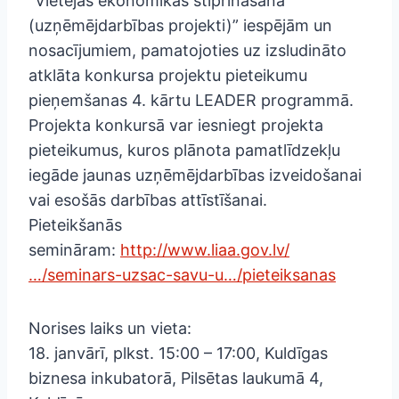
“Vietējās ekonomikas stiprināšana
(uzņēmējdarbības projekti)” iespējām un
nosacījumiem, pamatojoties uz izsludināto
atklāta konkursa projektu pieteikumu
pieņemšanas 4. kārtu LEADER programmā.
Projekta konkursā var iesniegt projekta
pieteikumus, kuros plānota pamatlīdzekļu
iegāde jaunas uzņēmējdarbības izveidošanai
vai esošās darbības attīstīšanai.
Pieteikšanās
semināram:
http://www.liaa.gov.lv/
…/seminars-uzsac-savu-u…/pieteiksanas
Norises laiks un vieta:
18. janvārī, plkst. 15:00 – 17:00, Kuldīgas
biznesa inkubatorā, Pilsētas laukumā 4,