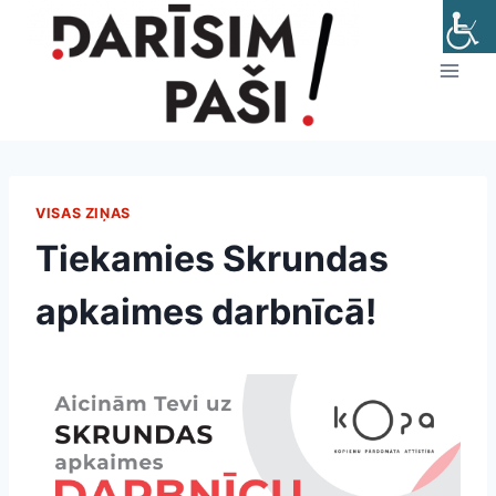
Skip
to
content
VISAS ZIŅAS
Tiekamies Skrundas
apkaimes darbnīcā!