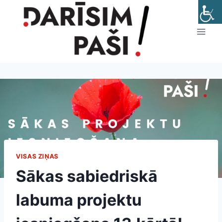
Skip
to
content
VISAS ZIŅAS
Sākas sabiedriskā
labuma projektu