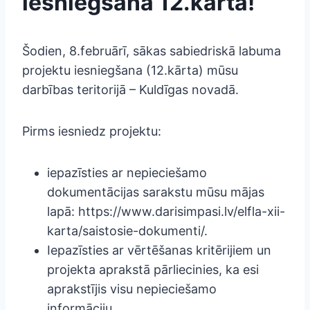
iesniegšana 12.kārtā!
Šodien, 8.februārī, sākas sabiedriskā labuma
projektu iesniegšana (12.kārta) mūsu
darbības teritorijā – Kuldīgas novadā.
Pirms iesniedz projektu:
iepazīsties ar nepieciešamo
dokumentācijas sarakstu mūsu mājas
lapā: https://www.darisimpasi.lv/elfla-xii-
karta/saistosie-dokumenti/.
Iepazīsties ar vērtēšanas kritērijiem un
projekta aprakstā pārliecinies, ka esi
aprakstījis visu nepieciešamo
informāciju.