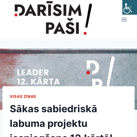
Skip
to
content
VISAS ZIŅAS
Sākas sabiedriskā
labuma projektu