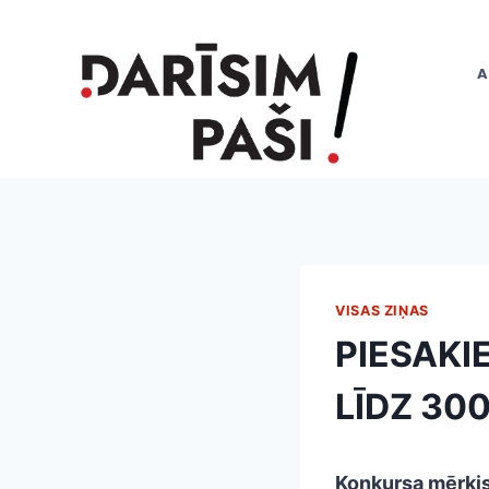
Skip
to
content
A
VISAS ZIŅAS
PIESAKI
LĪDZ 30
Konkursa mērķi