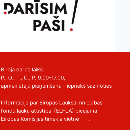
Biroja darba laiks:
P., O., T., C., P. 9.00–17.00,
apmeklētāju pieņemšana - iepriekš sazinoties
Informācija par Eiropas Lauksaimniecības
fondu lauku attīstībai (ELFLA) pieejama
Eiropas Komisijas tīmekļa vietnē
šeit
.