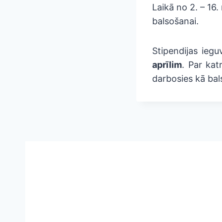
Laikā no 2. – 16.
balsošanai.
Stipendijas iegu
aprīlim
. Par kat
darbosies kā ba