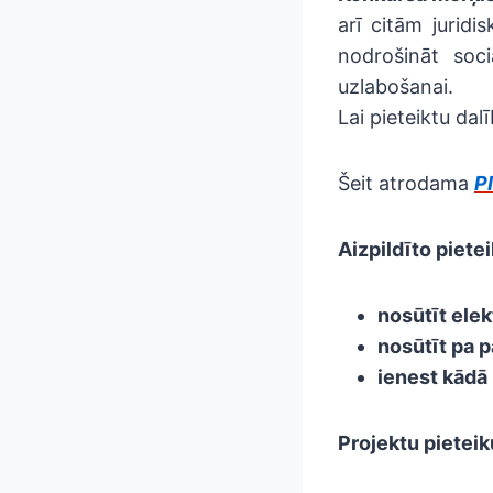
arī citām jurid
nodrošināt soci
uzlabošanai.
Lai pieteiktu da
Šeit atrodama
P
Aizpildīto piete
nosūtīt elek
nosūtīt pa 
ienest kādā 
Projektu pietei