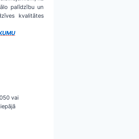
ālo palīdzību un
zīves kvalitātes
IKUMU
1050 vai
iepājā