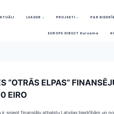
KTUĀLI
LEADER
PROJEKTI
PAR BIEDRĪ
EUROPE DIRECT Kurzeme
K
ES “OTRĀS ELPAS” FINANS
00 EIRO
s
ir sniegt finansiālu atbalstu Latvijas biedrībām un n