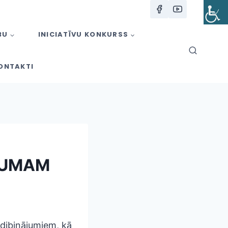
BU
INICIATĪVU KONKURSS
ONTAKTI
ĒJUMAM
odibinājumiem, kā