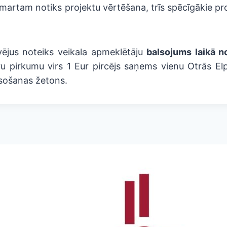
 martam notiks projektu vērtēšana, trīs spēcīgākie proje
vējus noteiks veikala apmeklētāju
balsojums laikā no
ru pirkumu virs 1 Eur pircējs saņems vienu Otrās El
lsošanas žetons.