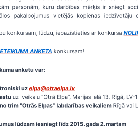
iskām personām, kuru darbības mērķis ir sniegt soci
ālos pakalpojumus vietējās kopienas iedzīvotāju d
lību konkursam, lūdzu, iepazīstieties ar konkursa
NOL
IETEIKUMA ANKETA
konkursam!
ikuma anketu var:
troniski uz
elpa@otraelpa.lv
pastu
uz veikalu “Otrā Elpa”, Marijas ielā 13, Rīgā, LV-
no trim “Otrās Elpas” labdarības veikaliem
Rīgā vai L
kumus lūdzam iesniegt līdz 2015. gada 2. martam