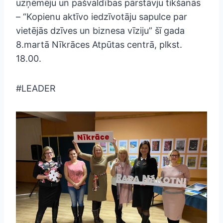
uzņēmēju un pašvaldības pārstāvju tikšanās
– “Kopienu aktīvo iedzīvotāju sapulce par
vietējās dzīves un biznesa vīziju” šī gada
8.martā Nīkrāces Atpūtas centrā, plkst.
18.00.
#LEADER