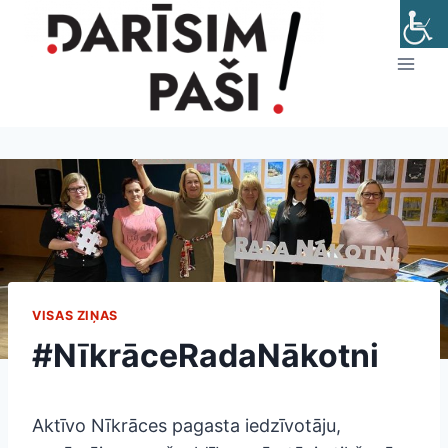
Skip
to
content
VISAS ZIŅAS
#NīkrāceRadaNākotni
Aktīvo Nīkrāces pagasta iedzīvotāju,