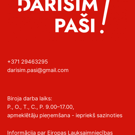
+371 29463295
darisim.pasi@gmail.com
Biroja darba laiks:
P., O., T., C., P. 9.00–17.00,
apmeklētāju pieņemšana - iepriekš sazinoties
Informācija par Eiropas Lauksaimniecības