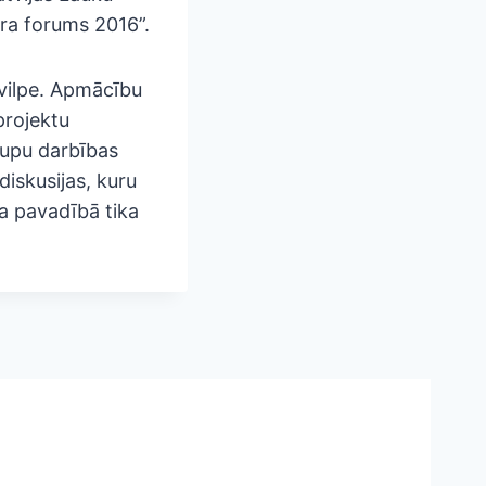
ra forums 2016”.
Svilpe. Apmācību
projektu
rupu darbības
iskusijas, kuru
da pavadībā tika