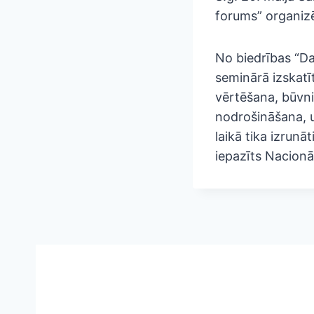
forums” organiz
No biedrības “Da
seminārā izskat
vērtēšana, būvni
nodrošināšana, u
laikā tika izrun
iepazīts Nacionā