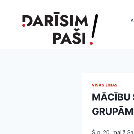
Skip
to
content
A
VISAS ZIŅAS
MĀCĪBU 
GRUPĀM 
Š.g. 20. maijā Sa