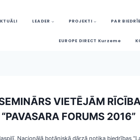
KTUĀLI
LEADER
PROJEKTI
PAR BIEDRĪ
EUROPE DIRECT Kurzeme
K
SEMINĀRS VIETĒJĀM RĪCĪB
“PAVASARA FORUMS 2016”
laspilī, Nacionālā botāniskā dārzā notika biedrības “L