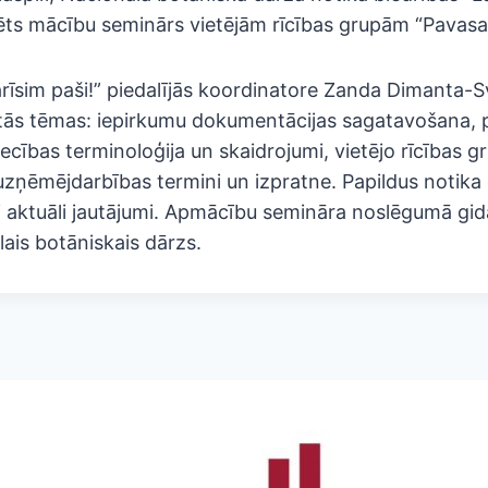
ēts mācību seminārs vietējām rīcības grupām “Pavasa
rīsim paši!” piedalījās koordinatore Zanda Dimanta-
ītās tēmas: iepirkumu dokumentācijas sagatavošana, 
ecības terminoloģija un skaidrojumi, vietējo rīcības g
zņēmējdarbības termini un izpratne. Papildus notika d
āti aktuāli jautājumi. Apmācību semināra noslēgumā gi
lais botāniskais dārzs.