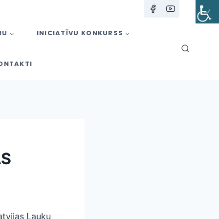
BU
INICIATĪVU KONKURSS
ONTAKTI
AS
atvijas Lauku