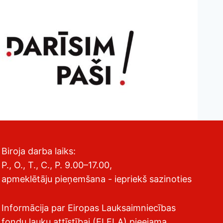
Biroja darba laiks:
P., O., T., C., P. 9.00–17.00,
apmeklētāju pieņemšana - iepriekš sazinoties
Informācija par Eiropas Lauksaimniecības
fondu lauku attīstībai (ELFLA) pieejama