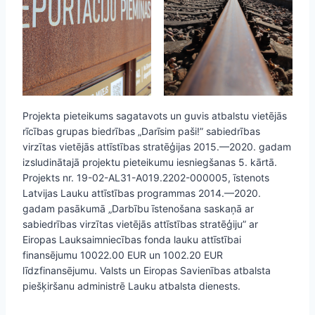
Projekta pieteikums sagatavots un guvis atbalstu vietējās
rīcības grupas biedrības „Darīsim paši!” sabiedrības
virzītas vietējās attīstības stratēģijas 2015.—2020. gadam
izsludinātajā projektu pieteikumu iesniegšanas 5. kārtā.
Projekts nr. 19-02-AL31-A019.2202-000005, īstenots
Latvijas Lauku attīstības programmas 2014.—2020.
gadam pasākumā „Darbību īstenošana saskaņā ar
sabiedrības virzītas vietējās attīstības stratēģiju” ar
Eiropas Lauksaimniecības fonda lauku attīstībai
finansējumu 10022.00 EUR un 1002.20 EUR
līdzfinansējumu. Valsts un Eiropas Savienības atbalsta
piešķiršanu administrē Lauku atbalsta dienests.