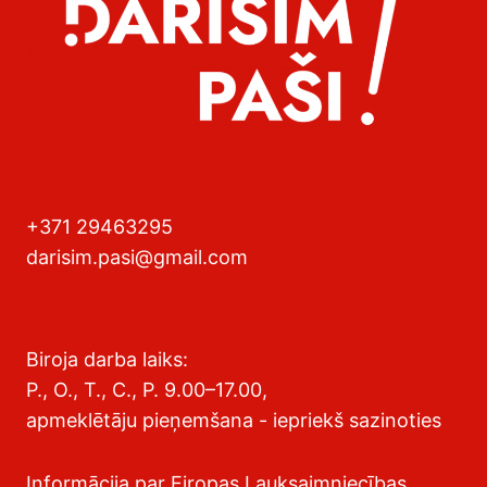
+371 29463295
darisim.pasi@gmail.com
Biroja darba laiks:
P., O., T., C., P. 9.00–17.00,
apmeklētāju pieņemšana - iepriekš sazinoties
Informācija par Eiropas Lauksaimniecības