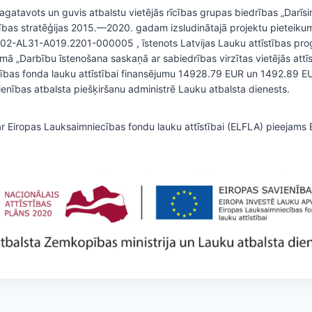
agatavots un guvis atbalstu vietējās rīcības grupas biedrības „Darīsi
īstības stratēģijas 2015.—2020. gadam izsludinātajā projektu pieteiku
16-02-AL31-A019.2201-000005 , īstenots Latvijas Lauku attīstības 
„Darbību īstenošana saskaņā ar sabiedrības virzītas vietējās attīst
ības fonda lauku attīstībai finansējumu 14928.79 EUR un 1492.89 EU
ienības atbalsta piešķiršanu administrē Lauku atbalsta dienests.
ar Eiropas Lauksaimniecības fondu lauku attīstībai (ELFLA) pieejams 