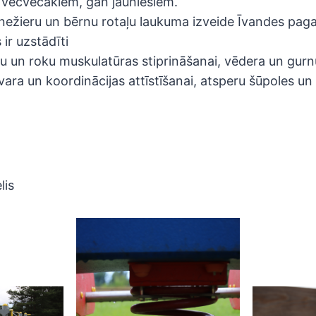
 vecvecākiem, gan jauniešiem.
anežieru un bērnu rotaļu laukuma izveide Īvandes paga
ir uzstādīti
āju un roku muskulatūras stiprināšanai, vēdera un gur
vara un koordinācijas attīstīšanai, atsperu šūpoles un 
lis