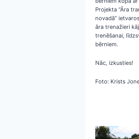
bērniem kopā ar
Projekta “Āra tr
novadā” ietvaros 
āra trenažieri k
trenēšanai, līdzs
bērniem.
Nāc, izkusties!
Foto: Krists Jone