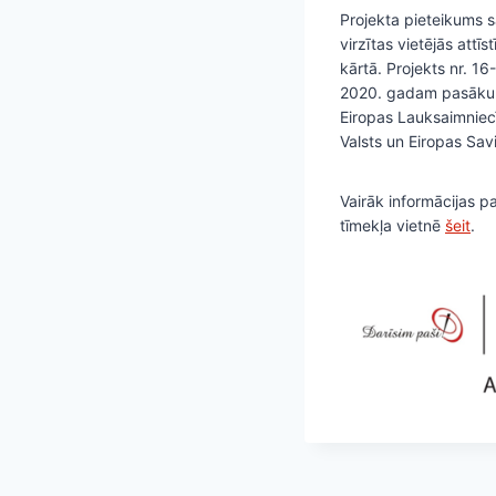
Projekta pieteikums s
virzītas vietējās att
kārtā. Projekts nr. 
2020. gadam pasākumā 
Eiropas Lauksaimniec
Valsts un Eiropas Sav
Vairāk informācijas p
tīmekļa vietnē
šeit
.