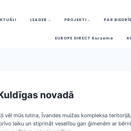
KTUĀLI
LEADER
PROJEKTI
PAR BIEDRĪ
EUROPE DIRECT Kurzeme
K
Kuldīgas novadā
i vēl mūs lutina, Īvandes muižas kompleksa teritorijā,
 brīvo laiku un stiprināt veselību gan ģimenēm ar bēr