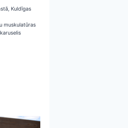
stā, Kuldīgas
nu muskulatūras
karuselis