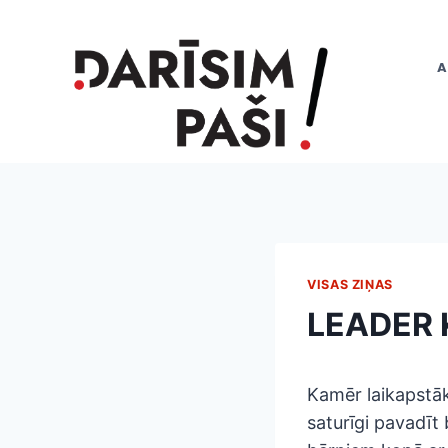
Skip
to
content
A
VISAS ZIŅAS
LEADER 
Kamēr laikapstākļ
saturīgi pavadīt