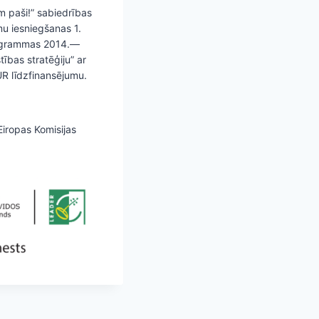
m paši!” sabiedrības
mu iesniegšanas 1.
programmas 2014.—
ības stratēģiju” ar
R līdzfinansējumu.
Eiropas Komisijas