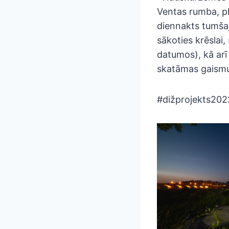
Ventas rumba, pl
diennakts tumšaj
sākoties krēslai
datumos), kā arī
skatāmas gaismu
#dižprojekts202