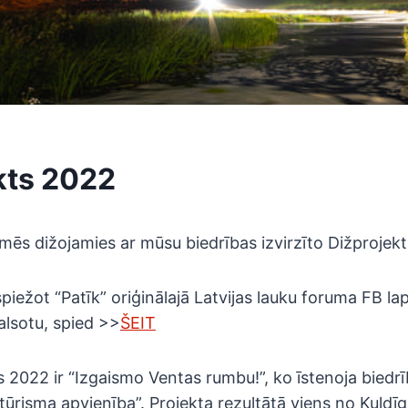
kts 2022
mēs dižojamies ar mūsu biedrības izvirzīto Dižprojekt
piežot “Patīk” oriģinālajā Latvijas lauku foruma FB la
alsotu, spied >>
ŠEIT
 2022 ir “Izgaismo Ventas rumbu!”, ko īstenoja biedr
ūrisma apvienība”. Projekta rezultātā viens no Kuld