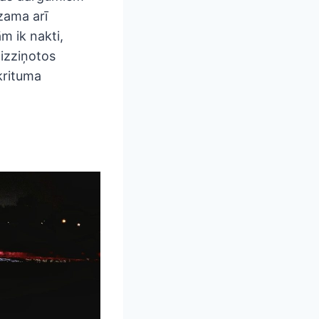
zama arī
m ik nakti,
 izziņotos
krituma