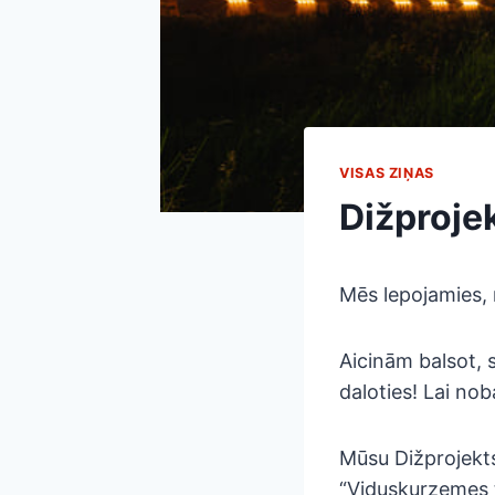
VISAS ZIŅAS
Dižproje
Mēs lepojamies, 
Aicinām balsot, s
daloties! Lai nob
Mūsu Dižprojekts
“Viduskurzemes t