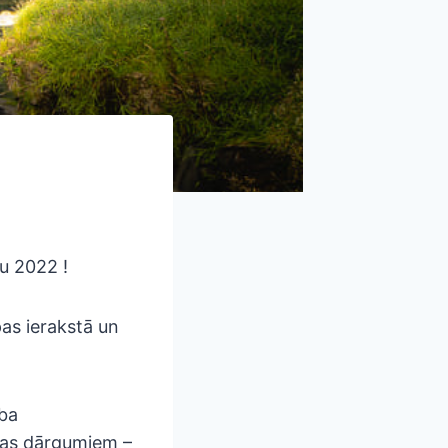
u 2022 !
pas ierakstā un
ība
īgas dārgumiem –