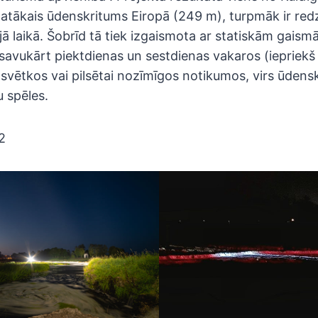
atākais ūdenskritums Eiropā (249 m), turpmāk ir red
ā laikā. Šobrīd tā tiek izgaismota ar statiskām gaismā
, savukārt piektdienas un sestdienas vakaros (iepriekš
 svētkos vai pilsētai nozīmīgos notikumos, virs ūdens
 spēles.
2