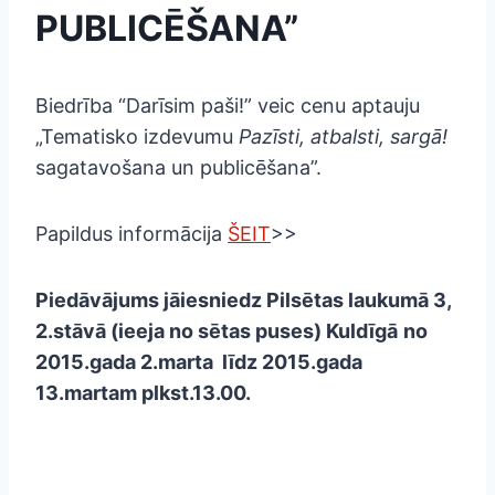
PUBLICĒŠANA”
Biedrība “Darīsim paši!” veic cenu aptauju
„Tematisko izdevumu
Pazīsti, atbalsti, sargā!
sagatavošana un publicēšana”.
Papildus informācija
ŠEIT
>>
Piedāvājums jāiesniedz
Pilsētas laukumā 3,
2.stāvā (ieeja no sētas puses) Kuldīgā
no
2015.gada 2.marta līdz 2015.gada
13.martam plkst.13.00.