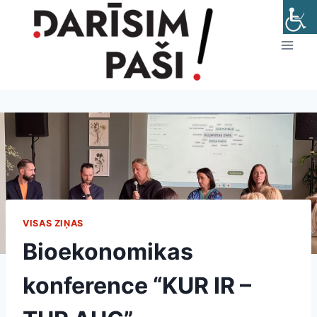
Skip
to
content
VISAS ZIŅAS
Bioekonomikas
konference “KUR IR –