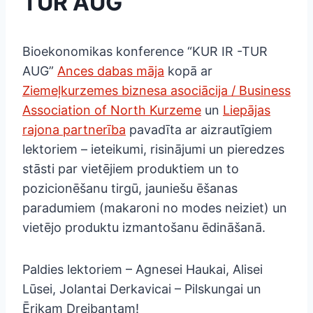
TUR AUG”
Bioekonomikas konference “KUR IR -TUR
AUG”
Ances dabas māja
kopā ar
Ziemeļkurzemes biznesa asociācija / Business
Association of North Kurzeme
un
Liepājas
rajona partnerība
pavadīta ar aizrautīgiem
lektoriem – ieteikumi, risinājumi un pieredzes
stāsti par vietējiem produktiem un to
pozicionēšanu tirgū, jauniešu ēšanas
paradumiem (makaroni no modes neiziet) un
vietējo produktu izmantošanu ēdināšanā.
Paldies lektoriem – Agnesei Haukai, Alisei
Lūsei, Jolantai Derkavicai – Pilskungai un
Ērikam Dreibantam!