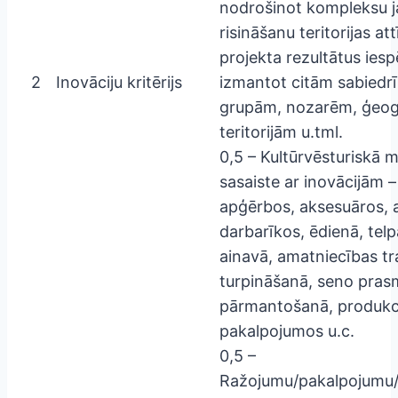
nodrošinot kompleksu 
risināšanu teritorijas att
projekta rezultātus ies
2
Inovāciju kritērijs
izmantot citām sabiedr
grupām, nozarēm, ģeog
teritorijām u.tml.
0,5 – Kultūrvēsturiskā
sasaiste ar inovācijām –
apģērbos, aksesuāros, 
darbarīkos, ēdienā, telp
ainavā, amatniecības tra
turpināšanā, seno pras
pārmantošanā, produkci
pakalpojumos u.c.
0,5 –
Ražojumu/pakalpojumu/a