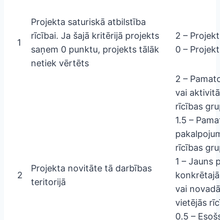
Projekta saturiskā atbilstība
rīcībai. Ja šajā kritērijā projekts
2 – Projekt
1
saņem 0 punktu, projekts tālāk
0 – Projekt
netiek vērtēts
2 – Pamato
vai aktivit
rīcības gru
1.5 – Pamat
pakalpojums
rīcības gru
1 – Jauns 
Projekta novitāte tā darbības
2
konkrētajā 
teritorijā
vai novadā
vietējās rī
0.5 – Esoš