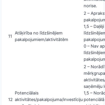
norise.
2 – Aprakst
pakalpojum
1,5 – Daļēj
Atšķirība no līdzšinējiem
līdzšinējie
11
pakalpojumiem/aktivitātēm
pakalpojum
0 – Nav ap
līdzšinējie
pakalpojum
2 – Norādī
mērķgrupa
aktivitāte
saņēmēju l
Potenciālais
1,5 – Norā
12
aktivitātes/pakalpojuma/investīciju
potenciālā