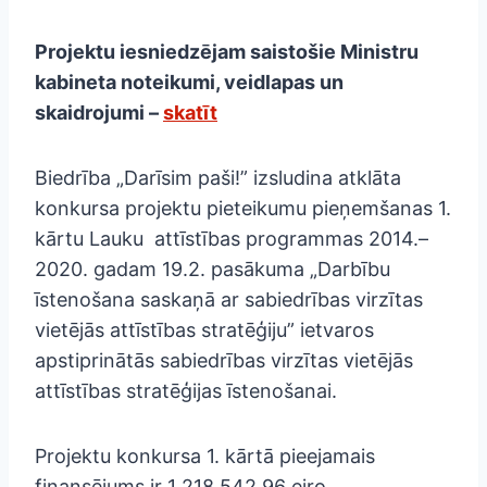
Projektu iesniedzējam saistošie Ministru
kabineta noteikumi, veidlapas un
skaidrojumi –
skatīt
Biedrība „Darīsim paši!” izsludina atklāta
konkursa projektu pieteikumu pieņemšanas 1.
kārtu Lauku attīstības programmas 2014.–
2020. gadam 19.2. pasākuma „Darbību
īstenošana saskaņā ar sabiedrības virzītas
vietējās attīstības stratēģiju” ietvaros
apstiprinātās sabiedrības virzītas vietējās
attīstības stratēģijas īstenošanai.
Projektu konkursa 1. kārtā pieejamais
finansējums ir 1 218 542,96 eiro.