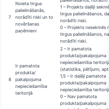
palielināšanos, norādīti r
Noieta tirgus
1 – Projekts daļēji sekm
palielināšanās,
tirgus palielināšanos, daļ
7
norādīti riski un to
norādīti riski.
novēršanas
0 – Projekts nesekmēs 
paņēmieni
tirgus palielināšanos, n
norādīti riski.
2 – Ir pamatota
produkta/pakalpojuma
nepieciešamība teritorij
Ir pamatota
(statistika, pētījumi, apt
produkta/
1,5 – Ir daļēji pamatota
8
pakalpojuma
produkta/pakalpojuma
nepieciešamība
nepieciešamība teritorij
teritorijā
0 – Nav pamatota
produkta/pakalpojuma