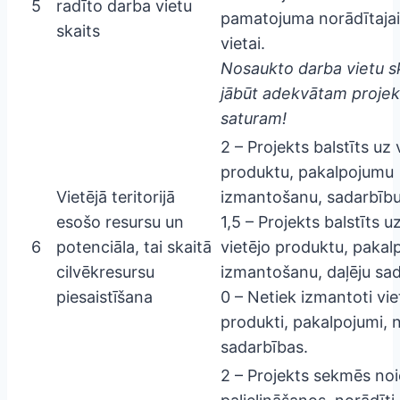
5
radīto darba vietu
pamatojuma norādītajai
skaits
vietai.
Nosaukto darba vietu s
jābūt adekvātam projek
saturam!
2 – Projekts balstīts uz 
produktu, pakalpojumu
Vietējā teritorijā
izmantošanu, sadarbību
esošo resursu un
1,5 – Projekts balstīts u
6
potenciāla, tai skaitā
vietējo produktu, paka
cilvēkresursu
izmantošanu, daļēju sad
piesaistīšana
0 – Netiek izmantoti vie
produkti, pakalpojumi, 
sadarbības.
2 – Projekts sekmēs noi