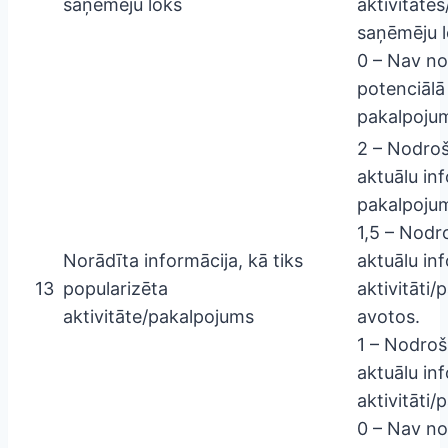
saņēmēju loks
aktivitāte
saņēmēju l
0 – Nav no
potenciālā
pakalpojum
2 – Nodroši
aktuālu inf
pakalpoju
1,5 – Nodro
Norādīta informācija, kā tiks
aktuālu in
13
popularizēta
aktivitāti
aktivitāte/pakalpojums
avotos.
1 – Nodroši
aktuālu in
aktivitāti
0 – Nav no