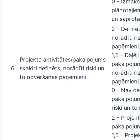
0 – Izmak
plānotajie
un saprot
2 – Definē
norādīti r
paņēmieni
1,5 – Daļēj
Projekta aktivitātes/pakalpojums
pakalpojums
6
skaidri definēts, norādīti riski un
norādīti r
to novēršanas paņēmieni
paņēmieni
0 – Nav de
pakalpojum
riski un t
2 – Projekt
pakalpoju
1,5 – Proje