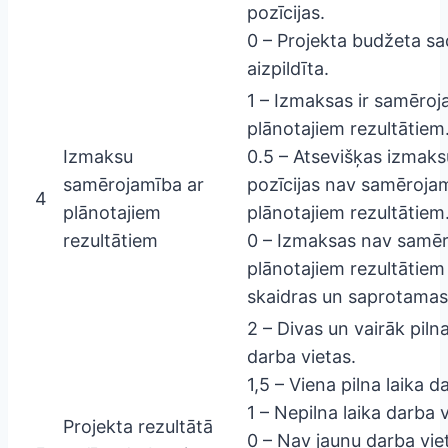
pozīcijas.
0 – Projekta budžeta sa
aizpildīta.
1 – Izmaksas ir samēroj
plānotajiem rezultātiem
Izmaksu
0.5 – Atsevišķas izmaks
samērojamība ar
pozīcijas nav samēroja
4
plānotajiem
plānotajiem rezultātiem
rezultātiem
0 – Izmaksas nav samēr
plānotajiem rezultātiem
skaidras un saprotamas
2 – Divas un vairāk pilna
darba vietas.
1,5 – Viena pilna laika d
1 – Nepilna laika darba v
Projekta rezultātā
0 – Nav jaunu darba vie