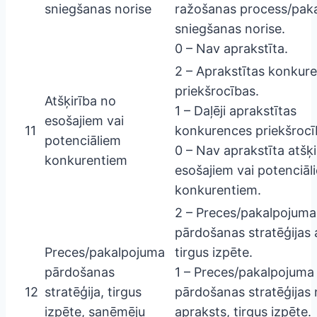
sniegšanas norise
ražošanas process/pak
sniegšanas norise.
0 – Nav aprakstīta.
2 – Aprakstītas konkur
priekšrocības.
Atšķirība no
1 – Daļēji aprakstītas
esošajiem vai
11
konkurences priekšrocī
potenciāliem
0 – Nav aprakstīta atšķ
konkurentiem
esošajiem vai potenciāl
konkurentiem.
2 – Preces/pakalpojuma
pārdošanas stratēģijas 
Preces/pakalpojuma
tirgus izpēte.
pārdošanas
1 – Preces/pakalpojuma
12
stratēģija, tirgus
pārdošanas stratēģijas 
izpēte, saņēmēju
apraksts, tirgus izpēte.