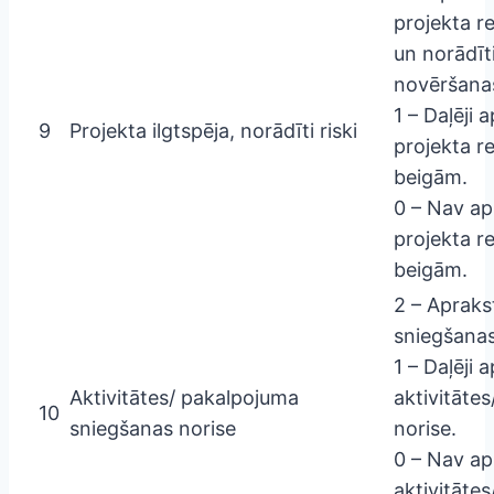
projekta r
un norādīti
novēršana
1 – Daļēji 
9
Projekta ilgtspēja, norādīti riski
projekta r
beigām.
0 – Nav ap
projekta r
beigām.
2 – Apraks
sniegšanas
1 – Daļēji 
Aktivitātes/ pakalpojuma
aktivitāte
10
sniegšanas norise
norise.
0 – Nav ap
aktivitāte