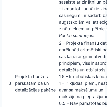
sasaiste ar zinātni un p
– izmantoti jaunākie zi
sasniegumi, ir sadarbība
augstskolām vai attiecī
zinātniekiem un pētnie
Punkti summējas!
2 – Projekta finanšu dat
aprēķināti aritmētiski pa
sas kaņā ar grāmatved
principiem, viss ir sapr
detalizēts un atbilstošs.
Projekta budžeta
1,5 – Ir nebūtiskas kļūda
3
pārskatāmība un
1 – Ir kļūdas, piem., nea
detalizācijas pakāpe
avansa maksājumu un
maksājuma pieprasījumu
0,5 – Nav pamatotas b