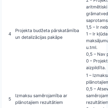
2 – Projekt
aritmētiski
grāmatvedī
saprotams,
1,5 – Ir ne
Projekta budžeta pārskatāmība
4
1 – Ir kļūd
un detalizācijas pakāpe
maksājumu
u.tml.
0,5 – Nav 
0 – Projek
aizpildīta.
1 – Izmaks
plānotajie
0,5 – Atse
Izmaksu samērojamība ar
samērojam
5
plānotajiem rezultātiem
rezultātie