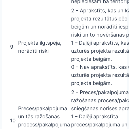
nepieciešamība teritorij
2 – Aprakstīts, kas un k
projekta rezultātus pēc
beigām un norādīti iesp
riski un to novēršanas 
Projekta ilgtspēja,
1 – Daļēji aprakstīts, ka
9
norādīti riski
uzturēs projekta rezult
projekta beigām.
0 – Nav aprakstīts, kas
uzturēs projekta rezult
projekta beigām.
2 – Preces/pakalpojuma
ražošanas procesa/pak
Preces/pakalpojuma
sniegšanas norises apra
un tās ražošanas
1 – Daļēji aprakstīta
10
process/pakalpojuma
preces/pakalpojuma un 