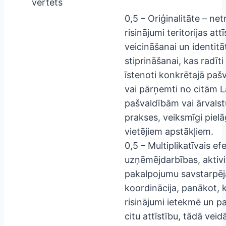
vērtēts
0,5 – Oriģinalitāte – net
risinājumi teritorijas att
veicināšanai un identitā
stiprināšanai, kas radīti
īstenoti konkrētajā paš
vai pārņemti no citām L
pašvaldībām vai ārvalst
prakses, veiksmīgi pielā
vietējiem apstākļiem.
0,5 – Multiplikatīvais ef
uzņēmējdarbības, aktivi
pakalpojumu savstarpēj
koordinācija, panākot, k
risinājumi ietekmē un pa
citu attīstību, tādā veid