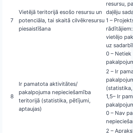
resursu, p
Vietējā teritorijā esošo resursu un
daļēju sad
7
potenciāla, tai skaitā cilvēkresursu
1 – Projekt
piesaistīšana
rādītājiem:
vietējo pa
uz sadarbī
0 – Netiek 
pakalpojum
2 – Ir pama
pakalpojum
Ir pamatota aktivitātes/
(statistika
pakalpojuma nepieciešamība
8
1,5– Ir pam
teritorijā (statistika, pētījumi,
pakalpojum
aptaujas)
0 – Nav pa
nepieciešam
2 – Apraks