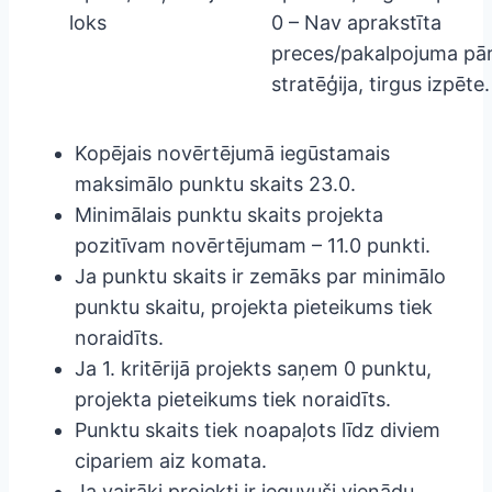
loks
0 – Nav aprakstīta
preces/pakalpojuma pā
stratēģija, tirgus izpēte.
Kopējais novērtējumā iegūstamais
maksimālo punktu skaits 23.0.
Minimālais punktu skaits projekta
pozitīvam novērtējumam – 11.0 punkti.
Ja punktu skaits ir zemāks par minimālo
punktu skaitu, projekta pieteikums tiek
noraidīts.
Ja 1. kritērijā projekts saņem 0 punktu,
projekta pieteikums tiek noraidīts.
Punktu skaits tiek noapaļots līdz diviem
cipariem aiz komata.
Ja vairāki projekti ir ieguvuši vienādu