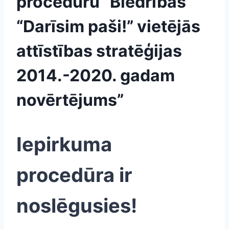
procedūru “Biedrības
“Darīsim paši!” vietējās
attīstības stratēģijas
2014.-2020. gadam
novērtējums”
Iepirkuma
procedūra ir
noslēgusies!