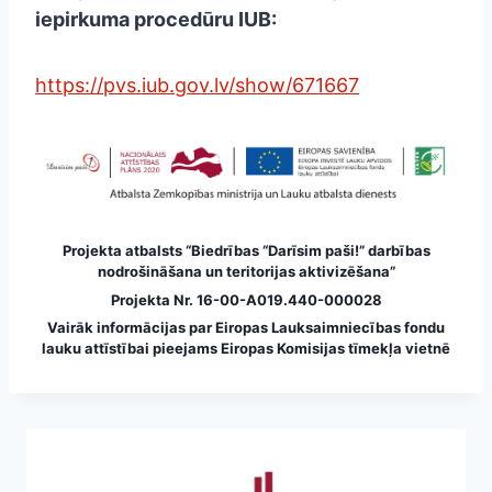
iepirkuma procedūru IUB:
https://pvs.iub.gov.lv/show/671667
Projekta atbalsts “Biedrības “Darīsim paši!” darbības
nodrošināšana un teritorijas aktivizēšana”
Projekta Nr. 16-00-A019.440-000028
Vairāk informācijas par Eiropas Lauksaimniecības fondu
lauku attīstībai pieejams
Eiropas Komisijas tīmekļa vietnē