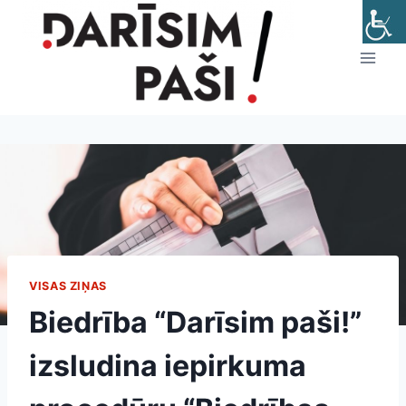
Skip
to
content
VISAS ZIŅAS
Biedrība “Darīsim paši!”
izsludina iepirkuma