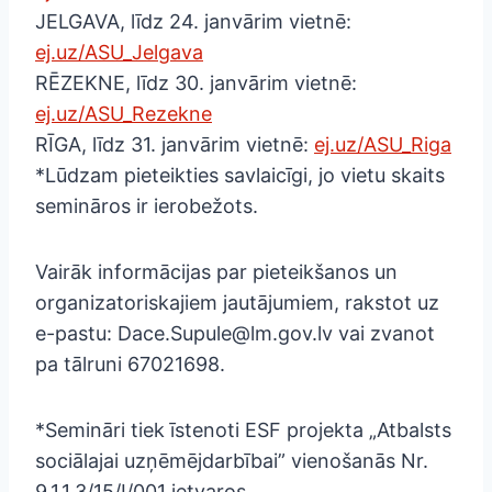
JELGAVA, līdz 24. janvārim vietnē:
ej.uz/ASU_Jelgava
RĒZEKNE, līdz 30. janvārim vietnē:
ej.uz/ASU_Rezekne
RĪGA, līdz 31. janvārim vietnē:
ej.uz/ASU_Riga
*Lūdzam pieteikties savlaicīgi, jo vietu skaits
semināros ir ierobežots.
Vairāk informācijas par pieteikšanos un
organizatoriskajiem jautājumiem, rakstot uz
e-pastu: Dace.Supule@lm.gov.lv vai zvanot
pa tālruni 67021698.
*Semināri tiek īstenoti ESF projekta „Atbalsts
sociālajai uzņēmējdarbībai” vienošanās Nr.
9.1.1.3/15/I/001 ietvaros.