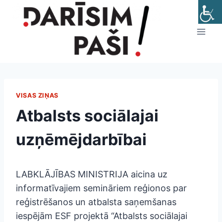
Skip
to
content
VISAS ZIŅAS
Atbalsts sociālajai
uzņēmējdarbībai
LABKLĀJĪBAS MINISTRIJA aicina uz
informatīvajiem semināriem reģionos par
reģistrēšanos un atbalsta saņemšanas
iespējām ESF projektā “Atbalsts sociālajai