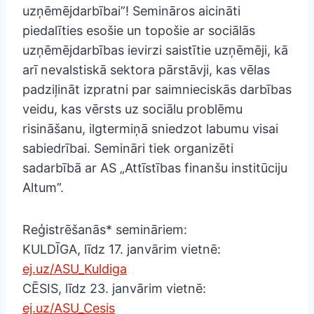
uzņēmējdarbībai”! Semināros aicināti
piedalīties esošie un topošie ar sociālās
uzņēmējdarbības ievirzi saistītie uzņēmēji, kā
arī nevalstiskā sektora pārstāvji, kas vēlas
padziļināt izpratni par saimnieciskās darbības
veidu, kas vērsts uz sociālu problēmu
risināšanu, ilgtermiņā sniedzot labumu visai
sabiedrībai. Semināri tiek organizēti
sadarbībā ar AS „Attīstības finanšu institūciju
Altum”.
Reģistrēšanās* semināriem:
KULDĪGA, līdz 17. janvārim vietnē:
ej.uz/ASU_Kuldiga
CĒSIS, līdz 23. janvārim vietnē:
ej.uz/ASU_Cesis