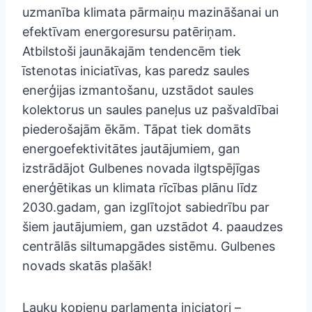
uzmanība klimata pārmaiņu mazināšanai un
efektīvam energoresursu patēriņam.
Atbilstoši jaunākajām tendencēm tiek
īstenotas iniciatīvas, kas paredz saules
enerģijas izmantošanu, uzstādot saules
kolektorus un saules paneļus uz pašvaldībai
piederošajām ēkām. Tāpat tiek domāts
energoefektivitātes jautājumiem, gan
izstrādājot Gulbenes novada ilgtspējīgas
enerģētikas un klimata rīcības plānu līdz
2030.gadam, gan izglītojot sabiedrību par
šiem jautājumiem, gan uzstādot 4. paaudzes
centrālās siltumapgādes sistēmu. Gulbenes
novads skatās plašāk!
Lauku kopienu parlamenta iniciatori –