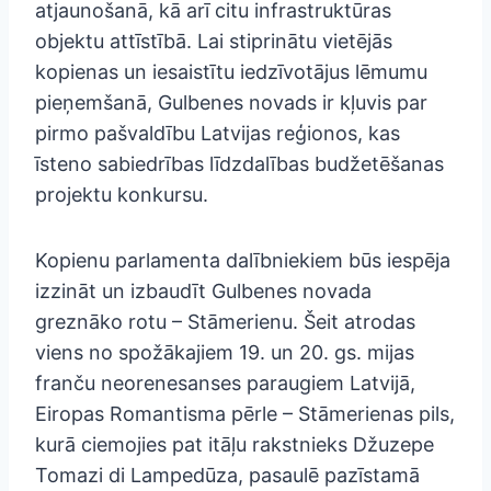
atjaunošanā, kā arī citu infrastruktūras
objektu attīstībā. Lai stiprinātu vietējās
kopienas un iesaistītu iedzīvotājus lēmumu
pieņemšanā, Gulbenes novads ir kļuvis par
pirmo pašvaldību Latvijas reģionos, kas
īsteno sabiedrības līdzdalības budžetēšanas
projektu konkursu.
Kopienu parlamenta dalībniekiem būs iespēja
izzināt un izbaudīt Gulbenes novada
greznāko rotu – Stāmerienu. Šeit atrodas
viens no spožākajiem 19. un 20. gs. mijas
franču neorenesanses paraugiem Latvijā,
Eiropas Romantisma pērle – Stāmerienas pils,
kurā ciemojies pat itāļu rakstnieks Džuzepe
Tomazi di Lampedūza, pasaulē pazīstamā