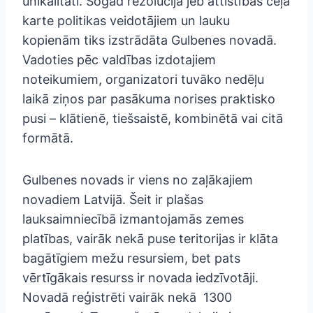
unikalitāti. Šogad rezolūcija jeb attīstības ceļa
karte politikas veidotājiem un lauku
kopienām tiks izstrādāta Gulbenes novadā.
Vadoties pēc valdības izdotajiem
noteikumiem, organizatori tuvāko nedēļu
laikā ziņos par pasākuma norises praktisko
pusi – klātienē, tiešsaistē, kombinētā vai citā
formātā.
Gulbenes novads ir viens no zaļākajiem
novadiem Latvijā. Šeit ir plašas
lauksaimniecībā izmantojamās zemes
platības, vairāk nekā puse teritorijas ir klāta
bagātīgiem mežu resursiem, bet pats
vērtīgākais resurss ir novada iedzīvotāji.
Novadā reģistrēti vairāk nekā 1300