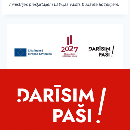
ministrijas piešķirtajiem Latvijas valsts budžeta līdzekļiem.