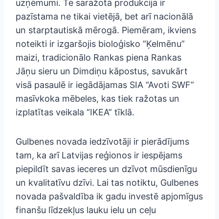
uzņēmumi. Te saražotā produkcija ir
pazīstama ne tikai vietējā, bet arī nacionālā
un starptautiskā mērogā. Piemēram, ikviens
noteikti ir izgaršojis bioloģisko “Ķelmēnu”
maizi, tradicionālo Rankas piena Rankas
Jāņu sieru un Dimdiņu kāpostus, savukārt
visā pasaulē ir iegādājamas SIA “Avoti SWF”
masīvkoka mēbeles, kas tiek ražotas un
izplatītas veikala “IKEA” tīklā.
Gulbenes novada iedzīvotāji ir pierādījums
tam, ka arī Latvijas reģionos ir iespējams
piepildīt savas ieceres un dzīvot mūsdienīgu
un kvalitatīvu dzīvi. Lai tas notiktu, Gulbenes
novada pašvaldība ik gadu investē apjomīgus
finanšu līdzekļus lauku ielu un ceļu