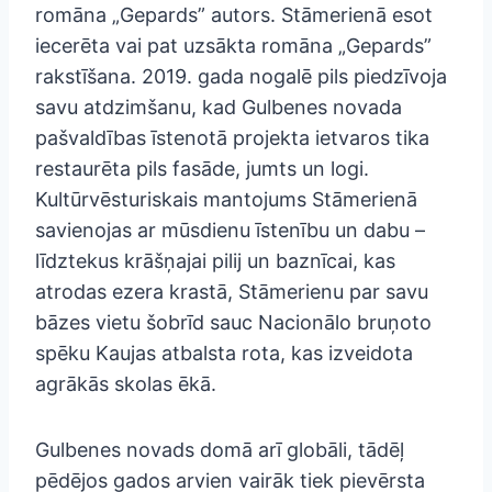
romāna „Gepards” autors. Stāmerienā esot
iecerēta vai pat uzsākta romāna „Gepards”
rakstīšana. 2019. gada nogalē pils piedzīvoja
savu atdzimšanu, kad Gulbenes novada
pašvaldības īstenotā projekta ietvaros tika
restaurēta pils fasāde, jumts un logi.
Kultūrvēsturiskais mantojums Stāmerienā
savienojas ar mūsdienu īstenību un dabu –
līdztekus krāšņajai pilij un baznīcai, kas
atrodas ezera krastā, Stāmerienu par savu
bāzes vietu šobrīd sauc Nacionālo bruņoto
spēku Kaujas atbalsta rota, kas izveidota
agrākās skolas ēkā.
Gulbenes novads domā arī globāli, tādēļ
pēdējos gados arvien vairāk tiek pievērsta