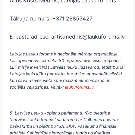
Artis Krists Mednis, Latvijas Lauku forums
Tālruņa numurs: +371 28855427
E-pasta adrese: artis.mednis@laukuforums.lv
Latvijas Lauku forums ir nacionāla mēroga organizācija,
kas apvieno vairāk nekā 80 organizācijas visos reģionos.
LLF misija ir veicināt Latvijas lauku līdzsvarotu attīstību, lai
Latvijas lauki kļūtu par vietu, kur dzīvo apmierināti cilvēki,
kuri savā dzīves vietā spēj realizēt ekonomiskās un
sociālās vajadzības. Vairāk:
laukuforums.lv
.
5. Latvijas Lauku kopienu parlamentu rīko biedrība
“Latvijas Lauku forums” sadarbībā ar Gulbenes novada
pašvaldību un biedrību “SATEKA”. Pasākumu finansiāli
atbalsta Sabiedrības integrācijas fonds no Kultūras