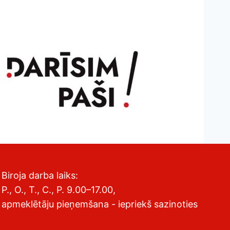
Biroja darba laiks:
P., O., T., C., P. 9.00–17.00,
apmeklētāju pieņemšana - iepriekš sazinoties