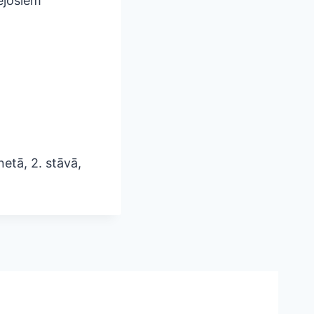
sējošiem
netā, 2. stāvā,