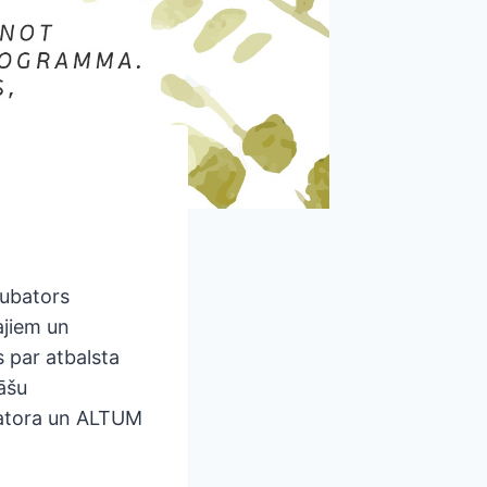
kubators
ajiem un
 par atbalsta
āšu
batora un ALTUM