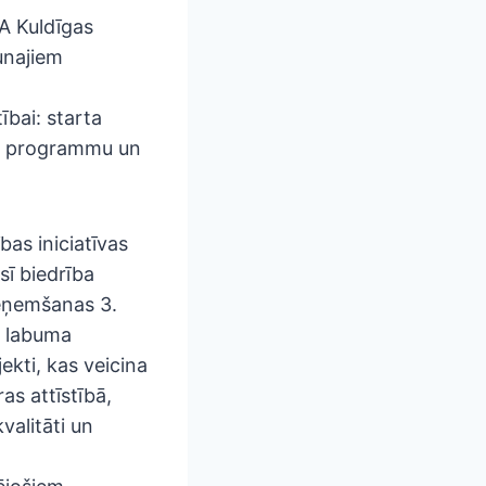
AA Kuldīgas
unajiem
ībai: starta
as programmu un
ības iniciatīvas
sī biedrība
pieņemšanas 3.
ā labuma
ekti, kas veicina
ras attīstībā,
valitāti un