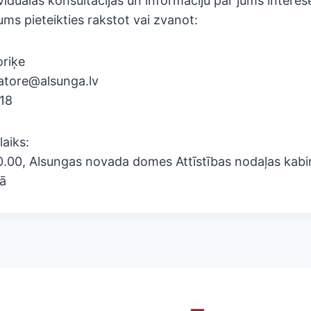
viduālās konsultācijas un informāciju par jums intere
ums pieteikties rakstot vai zvanot:
oriķe
natore@alsunga.lv
718
laiks:
., 10.00, Alsungas novada domes Attīstības nodaļas kabi
gā