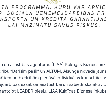
iju un attīstības aģentūras (LIAA) Kuldīgas Biznesa in
drību “Darīsim paši!” un ALTUM, Alsunga novada jaun
jiem un biedrībām piedāvā individuālas konsultācijas
darbības uzsākšanai/attīstībai un sabiedriskā aktivit
mantojot LEADER pieeju, LIAA Kuldīgas Biznesa inku