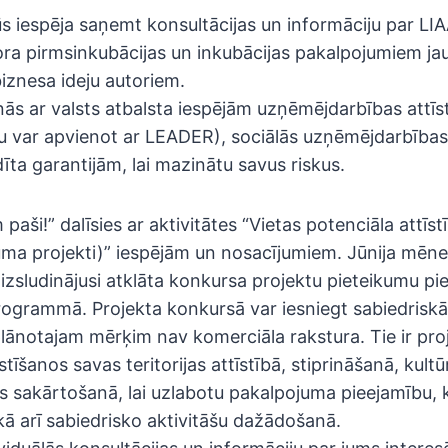
s iespēja saņemt konsultācijas un informāciju par LI
ra pirmsinkubācijas un inkubācijas pakalpojumiem ja
znesa ideju autoriem.
ās ar valsts atbalsta iespējām uzņēmējdarbības attīst
 var apvienot ar LEADER), sociālās uzņēmējdarbīb
īta garantijām, lai mazinātu savus riskus.
 paši!” dalīsies ar aktivitātes “Vietas potenciāla attīst
uma projekti)” iespējām un nosacījumiem. Jūnija mēne
ir izsludinājusi atklāta konkursa projektu pieteikumu 
ogrammā. Projekta konkursā var iesniegt sabiedrisk
plānotajam mērķim nav komerciāla rakstura. Tie ir proj
stīšanos savas teritorijas attīstībā, stiprināšanā, kultū
jas sakārtošanā, lai uzlabotu pakalpojuma pieejamību, k
ā arī sabiedrisko aktivitāšu dažādošanā.