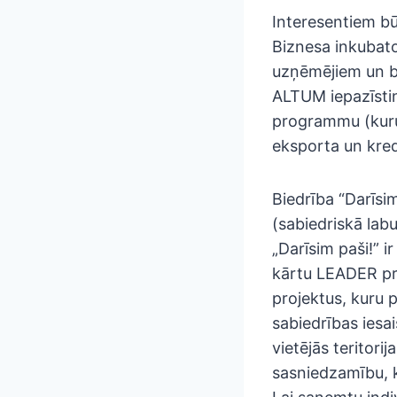
Interesentiem bū
Biznesa inkubato
uzņēmējiem un bi
ALTUM iepazīstin
programmu (kuru
eksporta un kred
Biedrība “Darīsim
(sabiedriskā lab
„Darīsim paši!” 
kārtu LEADER pr
projektus, kuru 
sabiedrības iesai
vietējās teritori
sasniedzamību, k