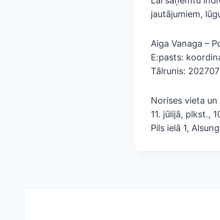
Lai saņemtu indi
jautājumiem, lūg
Aiga Vanaga – P
E:pasts: koordi
Tālrunis: 20270
Norises vieta un 
11. jūlijā, plkst
Pils ielā 1, Alsun