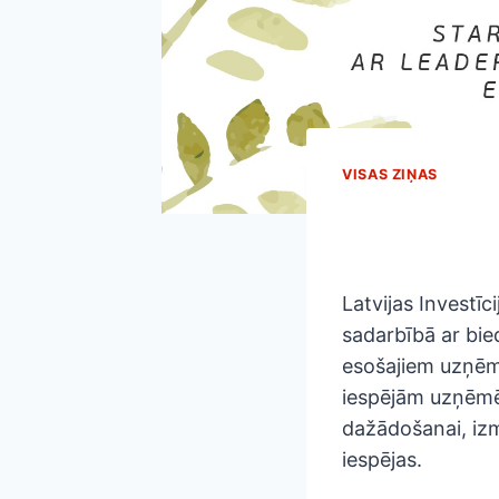
VISAS ZIŅAS
Latvijas Investīc
sadarbībā ar bie
esošajiem uzņēmē
iespējām uzņēmēj
dažādošanai, iz
iespējas.