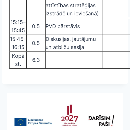
attīstības stratēģijas
izstrādē un ieviešanā)
15:15–
0.5
PVD pārstāvis
15:45
15:45–
Diskusijas, jautājumu
0.5
16:15
un atbilžu sesija
Kopā
6.3
st.