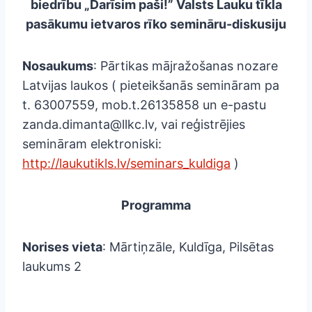
biedrību „Darīsim paši!” Valsts Lauku tīkla
pasākumu ietvaros rīko semināru-diskusiju
Nosaukums
: Pārtikas mājražošanas nozare
Latvijas laukos ( pieteikšanās semināram pa
t. 63007559, mob.t.26135858 un e-pastu
zanda.dimanta@llkc.lv, vai reģistrējies
semināram elektroniski:
http://laukutikls.lv/seminars_kuldiga
)
Programma
Norises vieta
: Mārtiņzāle, Kuldīga, Pilsētas
laukums 2