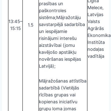
Ligita
prasības un
Melece,
paškontroles
Latvijas
sistēma;Mājražotāju
13:45–
Valsts
savstarpējā sadarbība
1.5
15:15
Agrārās
un iespējamie
Ekonomika
risinājumi interešu
Institūta
aizstāvībai (jomu
nodaļas
kavējošo apstākļu
vadītāja
novēršanas iespējas
Latvijā);
Mājražošanas attīstība
sadarbībā (Vietējās
rīcības grupas vai
kopienas iniciatīvu
grupu loma jomas