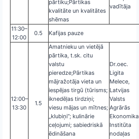
pārtiku;Pārtikas
vadītāja
kvalitāte un kvalitātes
shēmas
11:30–
0.5
Kafijas pauze
12:00
Amatnieku un vietējā
pārtika, t.sk. citu
valstu
Dr.oec.
pieredze;Pārtikas
Ligita
mājražotāja vieta un
Melece,
iespējas tirgū (tūrisms;
Latvijas
12:00–
iknedēļas tirdziņi;
Valsts
1.5
13:30
viesu mājas un mītnes;
Agrārās
„klubiņi”; kulinārie
Ekonomika
ceļojumi; sabiedriskā
Institūta
ēdināšana
nodaļas