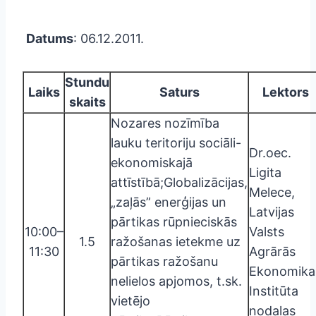
Datums
: 06.12.2011.
Stundu
Laiks
Saturs
Lektors
skaits
Nozares nozīmība
lauku teritoriju sociāli-
Dr.oec.
ekonomiskajā
Ligita
attīstībā;Globalizācijas,
Melece,
„zaļās” enerģijas un
Latvijas
pārtikas rūpnieciskās
10:00–
Valsts
1.5
ražošanas ietekme uz
11:30
Agrārās
pārtikas ražošanu
Ekonomika
nelielos apjomos, t.sk.
Institūta
vietējo
nodaļas