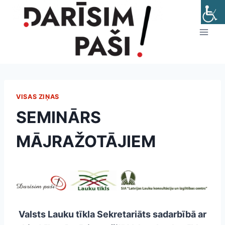
Skip
to
content
VISAS ZIŅAS
SEMINĀRS
MĀJRAŽOTĀJIEM
Valsts Lauku tīkla Sekretariāts sadarbībā ar