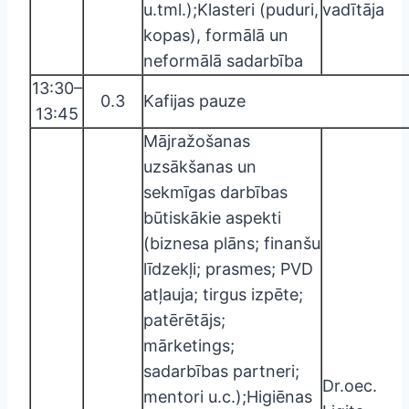
u.tml.);Klasteri (puduri,
vadītāja
kopas), formālā un
neformālā sadarbība
13:30–
0.3
Kafijas pauze
13:45
Mājražošanas
uzsākšanas un
sekmīgas darbības
būtiskākie aspekti
(biznesa plāns; finanšu
līdzekļi; prasmes; PVD
atļauja; tirgus izpēte;
patērētājs;
mārketings;
sadarbības partneri;
Dr.oec.
mentori u.c.);Higiēnas