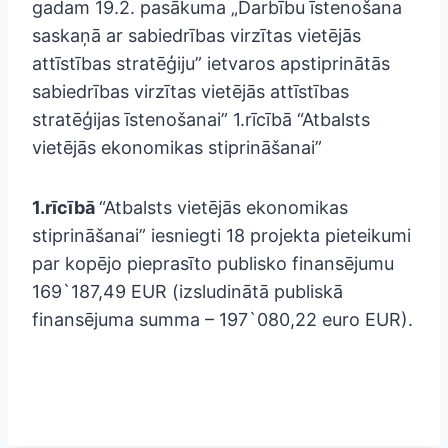
gadam 19.2. pasākuma „Darbību īstenošana
saskaņā ar sabiedrības virzītas vietējās
attīstības stratēģiju” ietvaros apstiprinātās
sabiedrības virzītas vietējās attīstības
stratēģijas īstenošanai” 1.rīcībā “Atbalsts
vietējās ekonomikas stiprināšanai”
1.rīcībā
“Atbalsts vietējās ekonomikas
stiprināšanai” iesniegti 18 projekta pieteikumi
par kopējo pieprasīto publisko finansējumu
169`187,49 EUR (izsludinātā publiskā
finansējuma summa – 197`080,22 euro EUR).