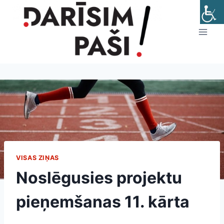
Skip
to
content
VISAS ZIŅAS
Noslēgusies projektu
pieņemšanas 11. kārta