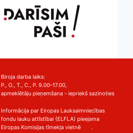
Biroja darba laiks:
P., O., T., C., P. 9.00–17.00,
apmeklētāju pieņemšana - iepriekš sazinoties
Informācija par Eiropas Lauksaimniecības
fondu lauku attīstībai (ELFLA) pieejama
Eiropas Komisijas tīmekļa vietnē
šeit
.