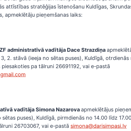
ās attīstības stratēģijas īstenošanu Kuldīgas, Skrund
ās, apmeklētāju pieņemšanas laiks:
ZF administratīvā vadītāja Dace Strazdiņa
apmeklēt
3, 2. stāvā (ieeja no sētas puses), Kuldīgā, otrdienās 
š piesakoties pa tālruni 26691192, vai e-pastā
@gmail.com
atīvā vadītāja Simona Nazarova
apmeklētājus pieņe
o sētas puses), Kuldīgā, pirmdienās no 14.00 līdz 17.00
ālruni 26703067, vai e-pastā
simona@darisimpasi.lv