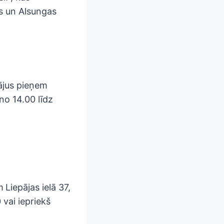
as un Alsungas
ājus pieņem
no 14.00 līdz
m
Liepājas ielā 37,
 vai iepriekš