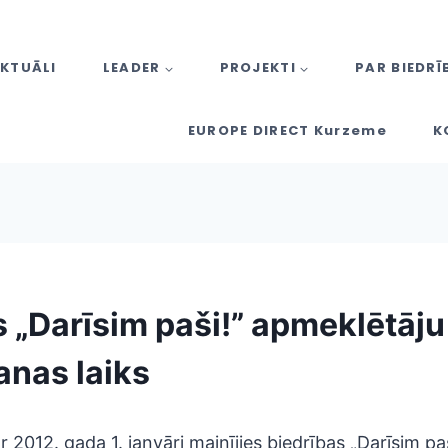
KTUĀLI
LEADER
PROJEKTI
PAR BIEDRĪ
EUROPE DIRECT Kurzeme
K
s „Darīsim paši!” apmeklētāju
nas laiks
 2012. gada 1. janvāri mainījies biedrības „Darīsim paš