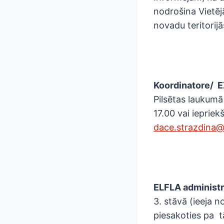
nodrošina Vietēj
novadu teritorij
Koordinatore/ E
Pilsētas laukumā 
17.00 vai iepriek
dace.strazdina
ELFLA administr
3. stāvā (ieeja n
piesakoties pa t