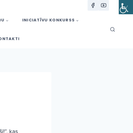
BU
INICIATĪVU KONKURSS
ONTAKTI
i!”, kas