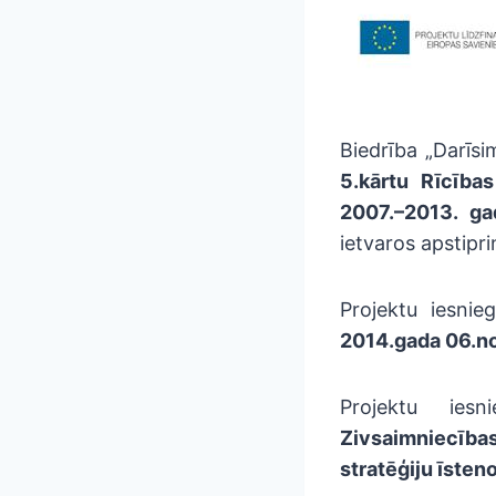
Biedrība „Darīsi
5.kārtu Rīcība
2007.–2013. gad
ietvaros apstipri
Projektu iesni
2014.gada 06.
Projektu ies
Zivsaimniecības 
stratēģiju īsten