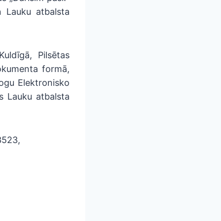
n Lauku atbalsta
uldīgā, Pilsētas
dokumenta formā,
mogu Elektronisko
s Lauku atbalsta
3523,