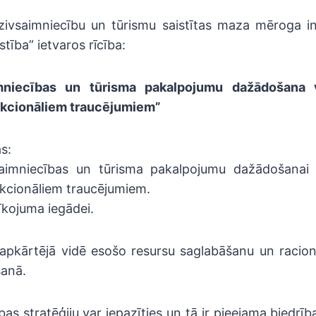
zivsaimniecību un tūrismu saistītas maza mēroga in
tība” ietvaros rīcība:
mniecības un tūrisma pakalpojumu dažādošana 
nkcionāliem traucējumiem”
s:
vsaimniecības un tūrisma pakalpojumu dažādošanai 
kcionāliem traucējumiem.
rīkojuma iegādei.
pkārtējā vidē esošo resursu saglabāšanu un racio
šanā.
ības stratēģiju var iepazīties un tā ir pieejama biedrīb