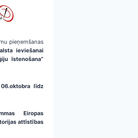
egumu pieņemšanas
lsta ieviešanai
ģiju īstenošana”
06.oktobra līdz
ammas Eiropas
orijas attīstības