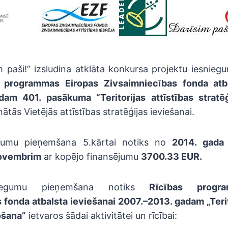
m paši!” izsludina atklāta konkursa projektu iesni
s programmas Eiropas Zivsaimniecības fonda atba
am 401. pasākuma “Teritorijas attīstības stratē
nātās Vietējās attīstības stratēģijas ieviešanai.
egumu pieņemšana 5.kārtai notiks no
2014. gada 
novembrim
ar kopējo finansējumu
3700.33 EUR.
niegumu pieņemšana notiks
Rīcības progr
fonda atbalsta ieviešanai 2007.–2013. gadam „Terit
ošana”
ietvaros šādai aktivitātei un rīcībai: