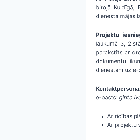
birojā Kuldīgā,
dienesta mājas l
Projektu iesni
laukumā 3, 2.st
parakstīts ar dr
dokumentu likum
dienestam uz e-p
Kontaktpersona
e-pasts:
ginta.i
Ar rīcības pl
Ar projektu 