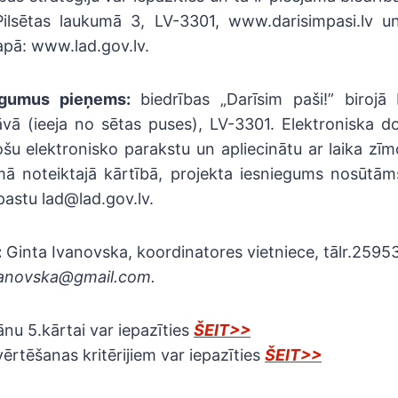
 Pilsētas laukumā 3, LV-3301, www.darisimpasi.lv u
apā: www.lad.gov.lv.
egumus pieņems:
biedrības „Darīsim paši!” birojā K
āvā (ieeja no sētas puses), LV-3301. Elektroniska 
ošu elektronisko parakstu un apliecinātu ar laika zī
ā noteiktajā kārtībā, projekta iesniegums nosūtām
astu lad@lad.gov.lv.
:
Ginta Ivanovska, koordinatores vietniece, tālr.2595
vanovska@gmail.com.
ānu 5.kārtai var iepazīties
ŠEIT>>
vērtēšanas kritērijiem var iepazīties
ŠEIT>>