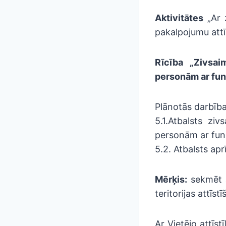
Aktivitātes
„Ar 
pakalpojumu attīs
Rīcība „Zivsai
personām ar fu
Plānotās darbība
5.1.Atbalsts zi
personām ar fun
5.2. Atbalsts ap
Mērķis:
sekmēt a
teritorijas attīstī
Ar Vietējo attīst