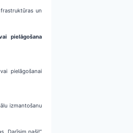
frastruktūras un
vai pielāgošana
vai pielāgošanai
nālu izmantošanu
as „Darīsim paši!”