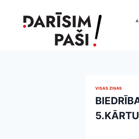
Skip
to
content
A
VISAS ZIŅAS
BIEDRĪBA
5.KĀRTU