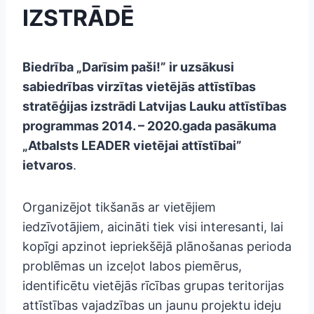
IZSTRĀDĒ
Biedrība „Darīsim paši!” ir uzsākusi
sabiedrības virzītas vietējās attīstības
stratēģijas izstrādi Latvijas Lauku attīstības
programmas 2014. – 2020.gada pasākuma
„Atbalsts LEADER vietējai attīstībai”
ietvaros
.
Organizējot tikšanās ar vietējiem
iedzīvotājiem, aicināti tiek visi interesanti, lai
kopīgi apzinot iepriekšējā plānošanas perioda
problēmas un izceļot labos piemērus,
identificētu vietējās rīcības grupas teritorijas
attīstības vajadzības un jaunu projektu ideju