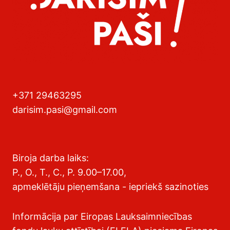
+371 29463295
darisim.pasi@gmail.com
Biroja darba laiks:
P., O., T., C., P. 9.00–17.00,
apmeklētāju pieņemšana - iepriekš sazinoties
Informācija par Eiropas Lauksaimniecības