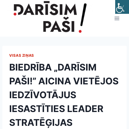
Skip
to
content
VISAS ZIŅAS
BIEDRĪBA „DARĪSIM
PAŠI!” AICINA VIETĒJOS
IEDZĪVOTĀJUS
IESASTĪTIES LEADER
STRATĒĢIJAS