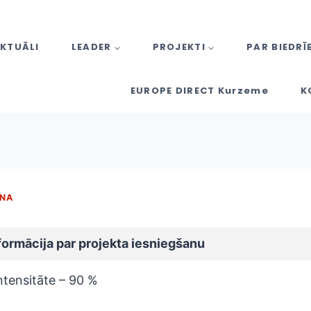
KTUĀLI
LEADER
PROJEKTI
PAR BIEDRĪ
EUROPE DIRECT Kurzeme
K
ANA
formācija par projekta iesniegšanu
ntensitāte – 90 %