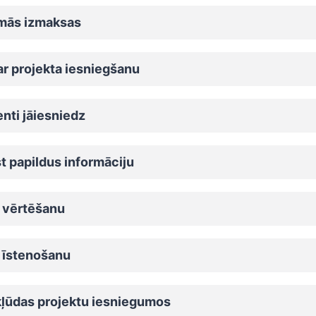
mās izmaksas
ar projekta iesniegšanu
nti jāiesniedz
st papildus informāciju
u vērtēšanu
u īstenošanu
kļūdas projektu iesniegumos