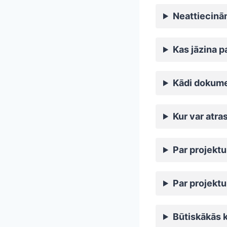
Neattiecinā
Kas jāzina p
Kādi dokume
Kur var atra
Par projekt
Par projekt
Būtiskākās 