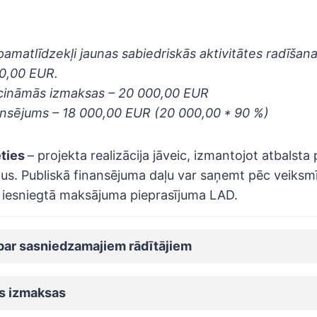
pamatlīdzekļi jaunas sabiedriskās aktivitātes radīšana
0,00 EUR.
ecināmās izmaksas – 20 000,00 EUR
nansējums – 18 000,00 EUR (20 000,00 * 90 %)
ēties
– projekta realizācija jāveic, izmantojot atbalst
ļus. Publiskā finansējuma daļu var saņemt pēc veiksm
un iesniegtā maksājuma pieprasījuma LAD.
 par sasniedzamajiem rādītājiem
s izmaksas