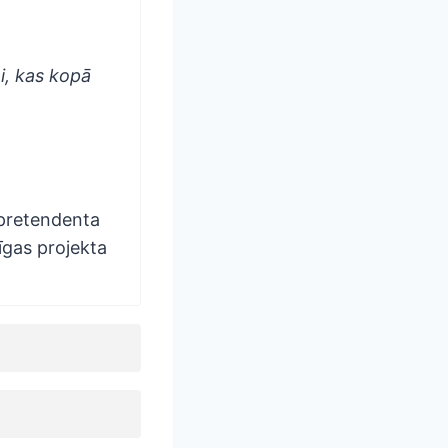
i, kas kopā
a pretendenta
īgas projekta