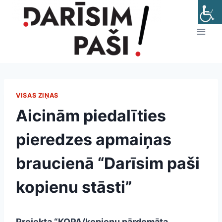
Skip
to
content
VISAS ZIŅAS
Aicinām piedalīties
pieredzes apmaiņas
braucienā “Darīsim paši
kopienu stāsti”
Projekta “KOPA/kopienu pārdomāta