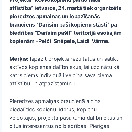
attīstība” ietvaros, 24. martā tiek o
rganizēts
pieredzes apmaiņas un iepazīšanās
brauciens “Darīsim paši kopienu stāsti” pa
biedrības “Darīsim paši!” teritorijā esošajām
kopienām –Pelči, Snēpele, Laidi, Vārme.
Mērķis:
Iepazīt projekta rezultātus un satikt
aktīvos kopienas dalībniekus, lai uzzinātu kā
katrs ciems individuāli veicina sava ciema
attīstību un atpazīstamību.
Pieredzes apmaiņas braucienā aicina
piedalīties kopienu līderus, kopienu
veidotājus, projekta pasākuma dalībniekus un
citus interesantus no biedrības “Pierīgas