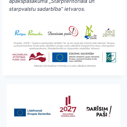
apakšpasākuma „Starpteritoriālā un
starpvalstu sadarbība” ietvaros.