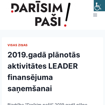
Skip
to
content
VISAS ZIŅAS
2019.gadā plānotās
aktivitātes LEADER
finansējuma
saņemšanai
Biedrība “Darīsim paši!” 2019.gadā plāno