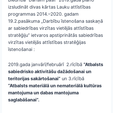
izsludināt divas kārtas Lauku attīstības
programmas 2014.–2020. gadam
19.2.pasākuma „Darbību īstenošana saskaņā
ar sabiedrības virzītas vietējās attīstības
stratēģiju” ietvaros apstiprinātās sabiedrības
virzītas vietējās attīstības stratēģijas
īstenošanai :
2019.gada janvārī/februārī 2.rīcībā
“Atbalsts
sabiedrisko aktivitāšu dažādošanai un
teritorijas sakārtošanai”
un 3.rīcībā
“Atbalsts materiālā un nemateriālā kultūras
mantojuma un dabas mantojuma
saglabāšanai”.