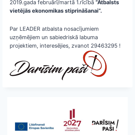
2019.gada februārī/martā 1.rīcībā
“Atbalsts
vietējās ekonomikas stiprināšanai”.
Par LEADER atbalsta nosacījumiem
uzņēmējiem un sabiedriskā labuma
projektiem, interesējies, zvanot 29463295 !