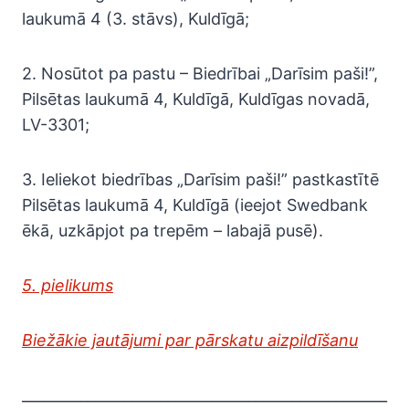
laukumā 4 (3. stāvs), Kuldīgā;
2. Nosūtot pa pastu – Biedrībai „Darīsim paši!”,
Pilsētas laukumā 4, Kuldīgā, Kuldīgas novadā,
LV-3301;
3. Ieliekot biedrības „Darīsim paši!” pastkastītē
Pilsētas laukumā 4, Kuldīgā (ieejot Swedbank
ēkā, uzkāpjot pa trepēm – labajā pusē).
5. pielikums
Biežākie jautājumi par pārskatu aizpildīšanu
__________________________________________________