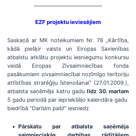
____________________________
EZF projektu ieviesējiem
Saskaņā ar MK noteikumiem Nr. 78 „Kārtība,
kādā piešķir valsts un Eiropas Savienības
atbalstu atklātu projektu iesniegumu konkursu
veidā Eiropas Zivsaimniecības fonda
pasākumiem zivsaimniecībai nozīmīgo teritoriju
attīstības stratēģiju īstenošanai” (27.01.2009.),
atbalsta saņēmējs katru gadu
līdz 30. martam
5 gadu periodā par iepriekšējo kalendāra gadu
biedrībā “Darīsim paši!” iesniedz
Pārskatu par atbalsta saņēmēja
saimnieciskās darbības rādītājiem