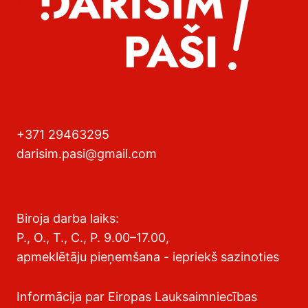
+371 29463295
darisim.pasi@gmail.com
Biroja darba laiks:
P., O., T., C., P. 9.00–17.00,
apmeklētāju pieņemšana - iepriekš sazinoties
Informācija par Eiropas Lauksaimniecības