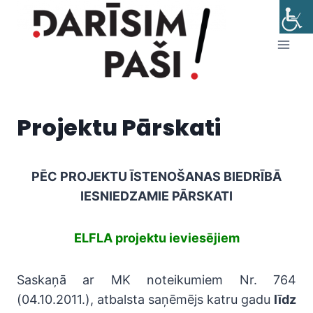
Skip
to
content
Projektu Pārskati
PĒC PROJEKTU ĪSTENOŠANAS BIEDRĪBĀ
IESNIEDZAMIE PĀRSKATI
ELFLA projektu ieviesējiem
Saskaņā ar MK noteikumiem Nr. 764
(04.10.2011.), atbalsta saņēmējs katru gadu
līdz