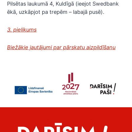
Pilsētas laukumā 4, Kuldīgā (ieejot Swedbank
ēkā, uzkāpjot pa trepēm – labajā pusē).
3. pielikums
Biežākie jautājumi par pārskatu aizpildīšanu