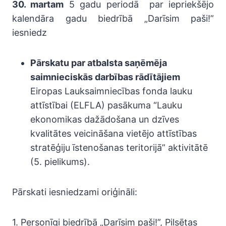
30. martam
5 gadu periodā par iepriekšējo
kalendāra gadu biedrībā „Darīsim paši!”
iesniedz
Pārskatu par atbalsta saņēmēja
saimnieciskās darbības rādītājiem
Eiropas Lauksaimniecības fonda lauku
attīstībai (ELFLA) pasākuma “Lauku
ekonomikas dažādošana un dzīves
kvalitātes veicināšana vietējo attīstības
stratēģiju īstenošanas teritorijā” aktivitātē
(5. pielikums).
Pārskati iesniedzami oriģināli:
1. Personīgi biedrībā „Darīsim paši!”, Pilsētas