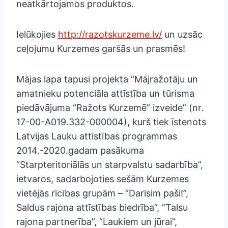
neatkārtojamos produktos.
Ielūkojies
http://razotskurzeme.lv/
un uzsāc
ceļojumu Kurzemes garšās un prasmēs!
Mājas lapa tapusi projekta “Mājražotāju un
amatnieku potenciāla attīstība un tūrisma
piedāvājuma “Ražots Kurzemē” izveide” (nr.
17-00-A019.332-000004), kurš tiek īstenots
Latvijas Lauku attīstības programmas
2014.-2020.gadam pasākuma
“Starpteritoriālās un starpvalstu sadarbība”,
ietvaros, sadarbojoties sešām Kurzemes
vietējās rīcības grupām – “Darīsim paši!”,
Saldus rajona attīstības biedrība”, “Talsu
rajona partnerība”, “Laukiem un jūrai”,