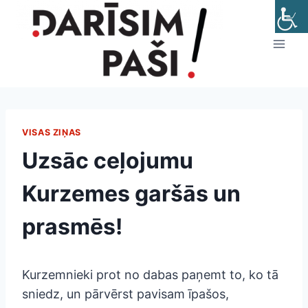
Skip
to
content
VISAS ZIŅAS
Uzsāc ceļojumu
Kurzemes garšās un
prasmēs!
Kurzemnieki prot no dabas paņemt to, ko tā
sniedz, un pārvērst pavisam īpašos,