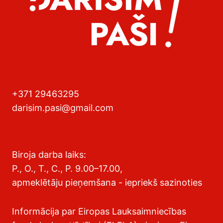
+371 29463295
darisim.pasi@gmail.com
Biroja darba laiks:
P., O., T., C., P. 9.00–17.00,
apmeklētāju pieņemšana - iepriekš sazinoties
Informācija par Eiropas Lauksaimniecības