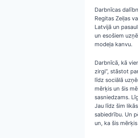
Darbnīcas dalībn
Regitas Zeiļas v
Latvijā un pasau
un esošiem uzņēm
modeļa kanvu.
Darbnīcā, kā vie
zirgi”, stāstot 
līdz sociālā uzņ
mērķis un šis mēr
sasniedzams. Līg
Jau līdz šim lik
sabiedrību. Un p
un, ka šis mērķi