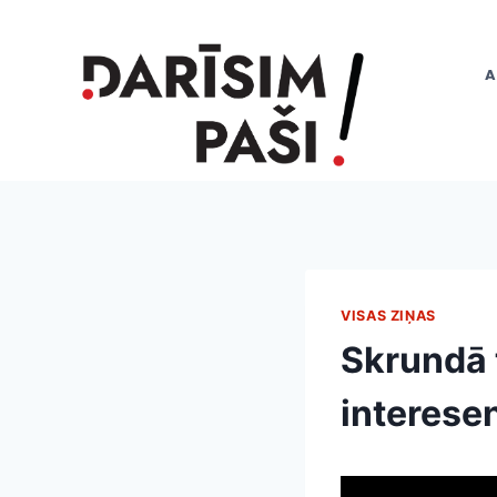
Skip
to
content
A
VISAS ZIŅAS
Skrundā 
interesen