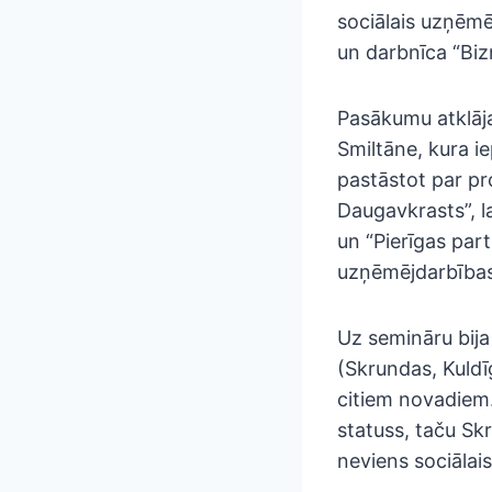
sociālais uzņēmēj
un darbnīca “Biz
Pasākumu atklāja
Smiltāne, kura i
pastāstot par pr
Daugavkrasts”, la
un “Pierīgas par
uzņēmējdarbības
Uz semināru bija 
(Skrundas, Kuldī
citiem novadiem.
statuss, taču Sk
neviens sociāla