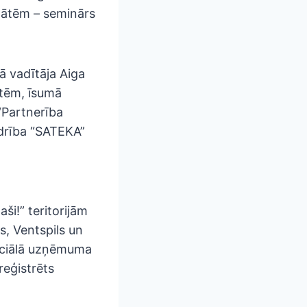
itātēm – seminārs
ā vadītāja Aiga
ātēm, īsumā
“Partnerība
edrība “SATEKA”
ši!” teritorijām
s, Ventspils un
sociālā uzņēmuma
eģistrēts