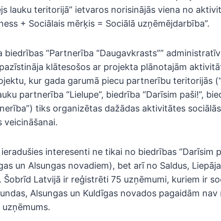
s lauku teritorijā” ietvaros norisinājās viena no aktiv
ness + Sociālais mērķis = Sociālā uzņēmējdarbība”.
 biedrības “Partnerība “Daugavkrasts”” administratīv
epazīstināja klātesošos ar projekta plānotajām aktivit
ojektu, kur gada garumā piecu partnerību teritorijās (
uku partnerība “Lielupe”, biedrība “Darīsim paši!”, bi
tnerība”) tiks organizētas dažādas aktivitātes sociālās
 veicināšanai.
ieradušies interesenti ne tikai no biedrības “Darīsim pa
gas un Alsungas novadiem), bet arī no Saldus, Liepāja
 Šobrīd Latvijā ir reģistrēti 75 uzņēmumi, kuriem ir 
rundas, Alsungas un Kuldīgas novados pagaidām nav r
is uzņēmums.