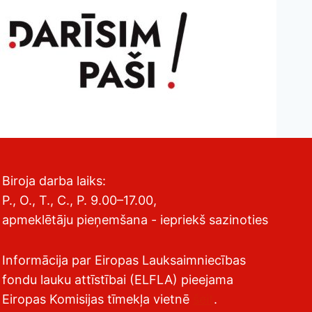
Biroja darba laiks:
P., O., T., C., P. 9.00–17.00,
apmeklētāju pieņemšana - iepriekš sazinoties
Informācija par Eiropas Lauksaimniecības
fondu lauku attīstībai (ELFLA) pieejama
Eiropas Komisijas tīmekļa vietnē
šeit
.