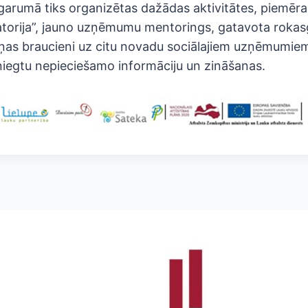
arumā tiks organizētas dažādas aktivitātes, piemēra
ratorija”, jauno uzņēmumu mentorings, gatavota rokas
as braucieni uz citu novadu sociālajiem uzņēmumiem
niegtu nepieciešamo informāciju un zināšanas.