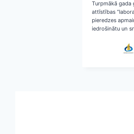
Turpmākā gada g
attīstības “labo
pieredzes apmaiņ
iedrošinātu un s