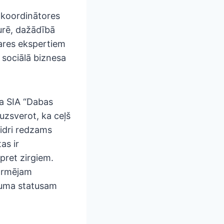
 koordinātores
urē, dažādībā
zares ekspertiem
 sociālā biznesa
ma SIA “Dabas
uzsverot, ka ceļš
idri redzams
as ir
pret zirgiem.
formējam
ēmuma statusam