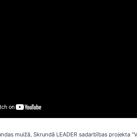
undas muižā, Skrundā LEADER sadarbības projekta “