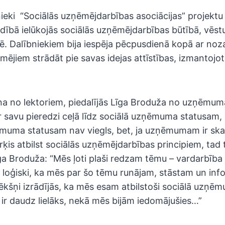
ieki “Sociālās uzņēmējdarbības asociācijas” projektu
adībā ielūkojās sociālās uzņēmējdarbības būtībā, vēst
lē. Dalībniekiem bija iespēja pēcpusdienā kopā ar no
ējiem strādāt pie savas idejas attīstības, izmantojot
na no lektoriem, piedalījās Līga Broduža no uzņēmu
par savu pieredzi ceļā līdz sociālā uzņēmuma statusam, 
ēmuma statusam nav viegls, bet, ja uzņēmumam ir ska
ķis atbilst sociālās uzņēmējdarbības principiem, tad t
a Broduža: “Mēs ļoti plaši redzam tēmu – vardarbība 
ās loģiski, ka mēs par šo tēmu runājam, stāstam un in
ēkšņi izrādījās, ka mēs esam atbilstoši sociālā uzņ
s ir daudz lielāks, nekā mēs bijām iedomājušies…”