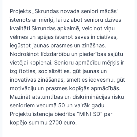
Projekts „Skrundas novada seniori mācās”
īstenots ar mērķi, lai uzlabot senioru dzīves
kvalitāti Skrundas apkaimē, veicinot viņu
vēlmes un spējas īstenot savas iniciatīvas,
iegūstot jaunas prasmes un zināšnas.
Nodrošinot līdzdarbību un piederības sajūtu
vietējai kopienai. Senioru apmācību mēŗķis ir
izglītoties, socializēties, gūt jaunas un
inovatīvas zināšanas, smelties iedvesmu, gūt
motivāciju un prasmes kopīgās apmācībās.
Mazināt atstumtības un diskriminācijas risku
senioriem vecumā 50 un vairāk gadu.
Projektu īstenoja biedrība “MINI SD” par
kopējo summu 2700 euro.