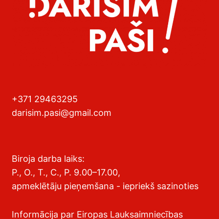
+371 29463295
darisim.pasi@gmail.com
Biroja darba laiks:
P., O., T., C., P. 9.00–17.00,
apmeklētāju pieņemšana - iepriekš sazinoties
Informācija par Eiropas Lauksaimniecības