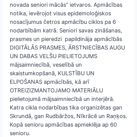
novada seniori mācās” ietvaros. Apmācības
notika, ievērojot visus epidemoloģiskos
nosacījumus četros apmācību ciklos pa 6
nodarbībām katrā. Seniori savas zināšanas,
prasmes un pieredzi papildināja apmācībās
DIGITĀLĀS PRASMES, ĀRSTNIECĪBAS AUGU
UN DABAS VELŠU PIELIETOJUMS
mājsaimniecībā, veselībā un
skaistumkopšanā, KULSTĪBU UN
ELPOŠANAS apmācībās, kā arī
OTREIZIZMANTOJAMO MATERIĀLU
pielietojumā mājsaimniecībā un interjērā.
Katra cikla nodarbības tika organizētas gan
Skrundā, gan Rudbāržos, Nīkrācē un Raņķos.
Kopā senioru apmācības apmeklēja ap 60
senioru.