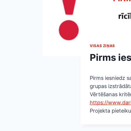
VISAS ZIŅAS
Pirms ie
Pirms iesniedz sa
grupas izstrādāt
Vērtēšanas kritēri
https://www.dari
Projekta pieteik