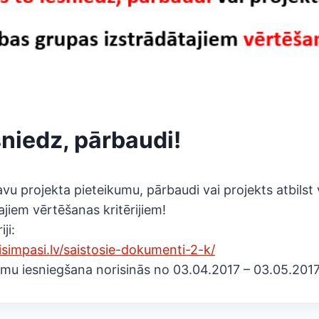
sniedz, pārbaudi!
vu projekta pieteikumu, pārbaudi vai projekts atbilst v
ajiem vērtēšanas kritērijiem!
ji:
simpasi.lv/
saistosie-dokumenti-2-k/
umu iesniegšana norisinās no 03.04.2017 – 03.05.201