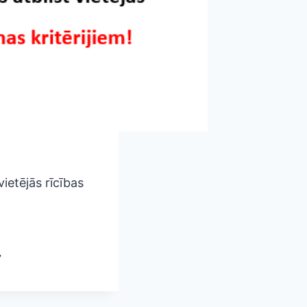
ietējās rīcības
7