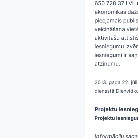
650 728.37 LVL u
ekonomikas dažā
pieejamais publis
veicināšana viet
aktivitāšu attīst
iesniegumu izvērt
iesniegumi ir sa
atzinumu.
2013. gada 22. jūli
dienestā Dienvidk
Projektu iesnie
Projektu iesnieg
Informāciju saga