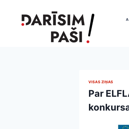
Skip
to
content
A
VISAS ZIŅAS
Par ELFL
konkursa