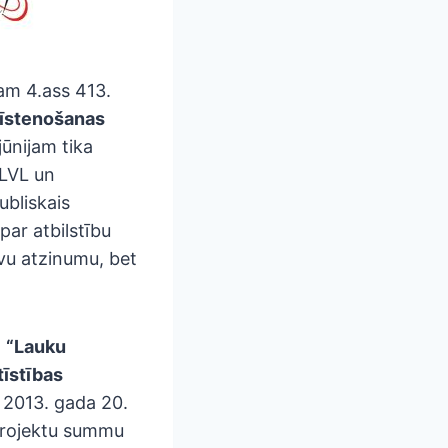
am 4.ass 413.
u īstenošanas
jūnijam tika
 LVL un
ubliskais
par atbilstību
īvu atzinumu, bet
a
“Lauku
tīstības
o 2013. gada 20.
 projektu summu