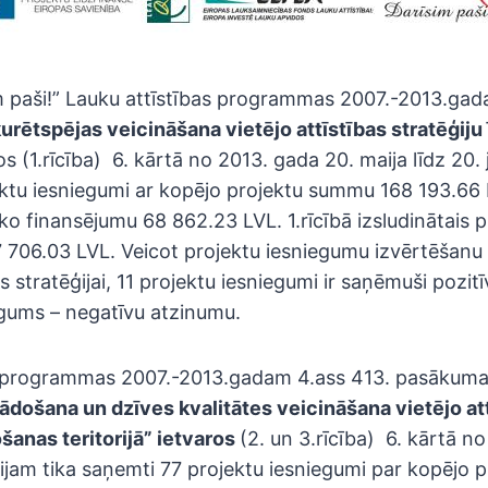
m paši!” Lauku attīstības programmas 2007.-2013.gad
urētspējas veicināšana vietējo attīstības stratēģij
s (1.rīcība) 6. kārtā no 2013. gada 20. maija līdz 20. 
ektu iesniegumi ar kopējo projektu summu 168 193.66
ko finansējumu 68 862.23 LVL. 1.rīcībā izsludinātais p
7 706.03 LVL. Veicot projektu iesniegumu izvērtēšanu 
as stratēģijai, 11 projektu iesniegumi ir saņēmuši pozit
egums – negatīvu atzinumu.
s programmas 2007.-2013.gadam 4.ass 413. pasākum
došana un dzīves kvalitātes veicināšana vietējo at
ošanas teritorijā” ietvaros
(2. un 3.rīcība) 6. kārtā n
ūnijam tika saņemti 77 projektu iesniegumi par kopējo