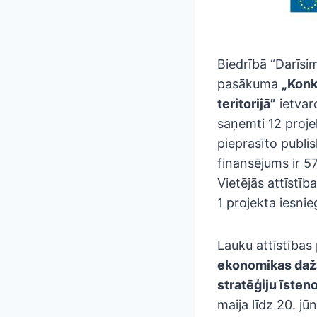
Biedrībā “Darīsi
pasākuma
„Konk
teritorijā”
ietvaro
saņemti 12 proj
pieprasīto publis
finansējums ir 5
Vietējās attīstīb
1 projekta iesni
Lauku attīstība
ekonomikas dažā
stratēģiju īsten
maija līdz 20. j