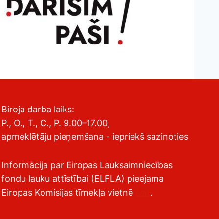
Biroja darba laiks:
P., O., T., C., P. 9.00–17.00,
apmeklētāju pieņemšana - iepriekš sazinoties
Informācija par Eiropas Lauksaimniecības
fondu lauku attīstībai (ELFLA) pieejama
Eiropas Komisijas tīmekļa vietnē
šeit
.