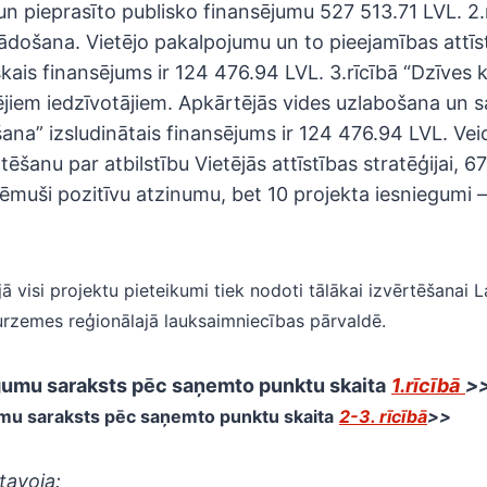
n pieprasīto publisko finansējumu 527 513.71 LVL. 2.
došana. Vietējo pakalpojumu un to pieejamības attīs
kais finansējums ir 124 476.94 LVL. 3.rīcībā “Dzīves k
ējiem iedzīvotājiem. Apkārtējās vides uzlabošana un s
īšana” izsludinātais finansējums ir 124 476.94 LVL. Vei
ēšanu par atbilstību Vietējās attīstības stratēģijai, 6
ņēmuši pozitīvu atzinumu, bet 10 projekta iesniegumi 
jā visi projektu pieteikumi tiek nodoti tālākai izvērtēšanai 
urzemes reģionālajā lauksaimniecības pārvaldē.
gumu saraksts pēc saņemto punktu skaita
1.rīcībā
>
umu saraksts pēc saņemto punktu skaita
2-3. rīcībā
>>
tavoja: