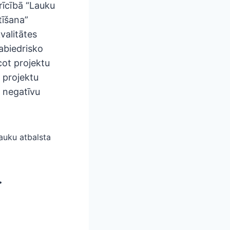
rīcībā “Lauku
tīšana”
valitātes
abiedrisko
cot projektu
7 projektu
– negatīvu
Lauku atbalsta
>