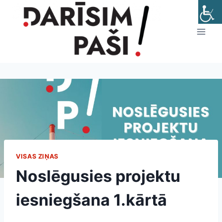
Skip
to
content
VISAS ZIŅAS
Noslēgusies projektu
iesniegšana 1.kārtā