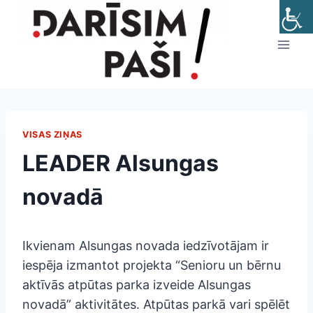
Skip
to
content
VISAS ZIŅAS
LEADER Alsungas
novadā
Ikvienam Alsungas novada iedzīvotājam ir
iespēja izmantot projekta “Senioru un bērnu
aktīvās atpūtas parka izveide Alsungas
novadā” aktivitātes. Atpūtas parkā vari spēlēt