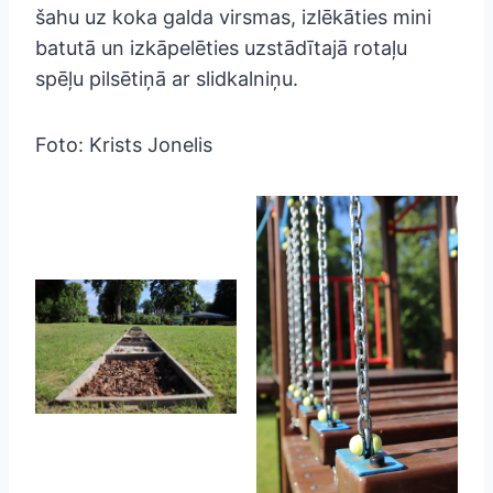
šahu uz koka galda virsmas, izlēkāties mini
batutā un izkāpelēties uzstādītajā rotaļu
spēļu pilsētiņā ar slidkalniņu.
Foto: Krists Jonelis