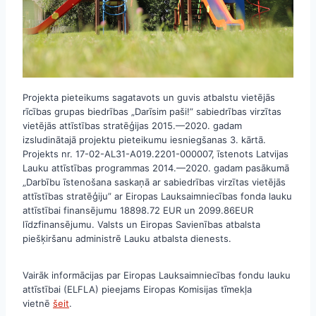
Projekta pieteikums sagatavots un guvis atbalstu vietējās
rīcības grupas biedrības „Darīsim paši!” sabiedrības virzītas
vietējās attīstības stratēģijas 2015.—2020. gadam
izsludinātajā projektu pieteikumu iesniegšanas 3. kārtā.
Projekts nr. 17-02-AL31-A019.2201-000007, īstenots Latvijas
Lauku attīstības programmas 2014.—2020. gadam pasākumā
„Darbību īstenošana saskaņā ar sabiedrības virzītas vietējās
attīstības stratēģiju” ar Eiropas Lauksaimniecības fonda lauku
attīstībai finansējumu 18898.72 EUR un 2099.86EUR
līdzfinansējumu. Valsts un Eiropas Savienības atbalsta
piešķiršanu administrē Lauku atbalsta dienests.
Vairāk informācijas par Eiropas Lauksaimniecības fondu lauku
attīstībai (ELFLA) pieejams Eiropas Komisijas tīmekļa
vietnē
šeit
.