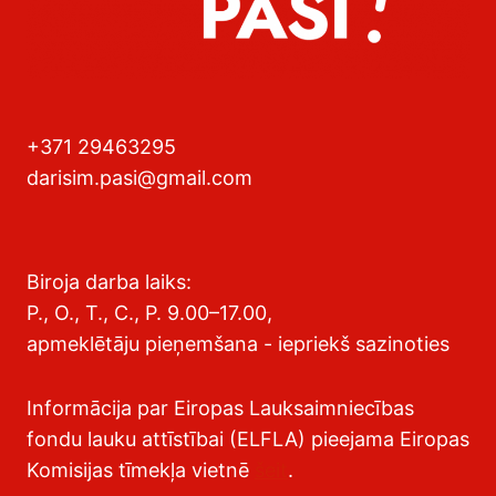
+371 29463295
darisim.pasi@gmail.com
Biroja darba laiks:
P., O., T., C., P. 9.00–17.00,
apmeklētāju pieņemšana - iepriekš sazinoties
Informācija par Eiropas Lauksaimniecības
fondu lauku attīstībai (ELFLA) pieejama Eiropas
Komisijas tīmekļa vietnē
šeit
.