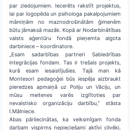
par ziedojumiem. Iecerēts rakstīt projektus,
lai par logopēda un psihologa pakalpojumiem
māmiņām no maznodrošinātām ģimenēm
būtu jāmaksā mazāk. Kopā ar Nodarbinātības
valsts aģentūru fondā pieņemta algota
darbiniece – koordinatore.
„Esam sadarbības partneri Sabiedrības
integrācijas fondam. Tas ir trešais projekts,
kurā esam iesaistījušies. Tajā man kā
Montesori pedagoģei būs iespēja aizbraukt
pieredzes apmaiņā uz Poliju un Vāciju, un
mūsu meitenes varēs izglītoties par
nevalstisko organizāciju darbību,” stāsta
I.Mālniece.
Abas pārliecinātas, ka veiksmīgam fonda
darbam vispirms nepieciešami aktīvi cilvēki,