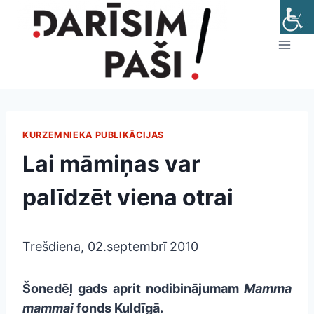
Skip
to
content
KURZEMNIEKA PUBLIKĀCIJAS
Lai māmiņas var
palīdzēt viena otrai
Trešdiena, 02.septembrī 2010
Šonedēļ gads aprit nodibinājumam
Mamma
mammai
fonds Kuldīgā.