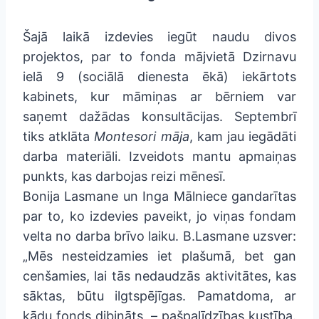
Šajā laikā izdevies iegūt naudu divos
projektos, par to fonda mājvietā Dzirnavu
ielā 9 (sociālā dienesta ēkā) iekārtots
kabinets, kur māmiņas ar bērniem var
saņemt dažādas konsultācijas. Septembrī
tiks atklāta
Montesori māja
, kam jau iegādāti
darba materiāli. Izveidots mantu apmaiņas
punkts, kas darbojas reizi mēnesī.
Bonija Lasmane un Inga Mālniece gandarītas
par to, ko izdevies paveikt, jo viņas fondam
velta no darba brīvo laiku. B.Lasmane uzsver:
„Mēs nesteidzamies iet plašumā, bet gan
cenšamies, lai tās nedaudzās aktivitātes, kas
sāktas, būtu ilgtspējīgas. Pamatdoma, ar
kādu fonds dibināts, – pašpalīdzības kustība.