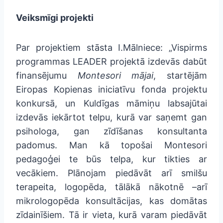
Veiksmīgi projekti
Par projektiem stāsta I.Mālniece: „Vispirms
programmas LEADER projektā izdevās dabūt
finansējumu
Montesori mājai
, startējām
Eiropas Kopienas iniciatīvu fonda projektu
konkursā, un Kuldīgas māmiņu labsajūtai
izdevās iekārtot telpu, kurā var saņemt gan
psihologa, gan zīdīšanas konsultanta
padomus. Man kā topošai Montesori
pedagoģei te būs telpa, kur tikties ar
vecākiem. Plānojam piedāvāt arī smilšu
terapeita, logopēda, tālākā nākotnē –arī
mikrologopēda konsultācijas, kas domātas
zīdainīšiem. Tā ir vieta, kurā varam piedāvāt