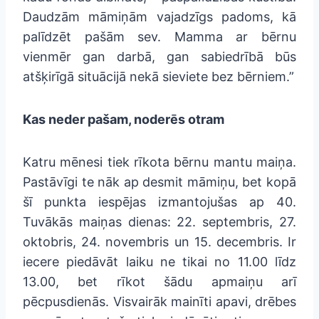
Daudzām māmiņām vajadzīgs padoms, kā
palīdzēt pašām sev. Mamma ar bērnu
vienmēr gan darbā, gan sabiedrībā būs
atšķirīgā situācijā nekā sieviete bez bērniem.”
Kas neder pašam, noderēs otram
Katru mēnesi tiek rīkota bērnu mantu maiņa.
Pastāvīgi te nāk ap desmit māmiņu, bet kopā
šī punkta iespējas izmantojušas ap 40.
Tuvākās maiņas dienas: 22. septembris, 27.
oktobris, 24. novembris un 15. decembris. Ir
iecere piedāvāt laiku ne tikai no 11.00 līdz
13.00, bet rīkot šādu apmaiņu arī
pēcpusdienās. Visvairāk mainīti apavi, drēbes