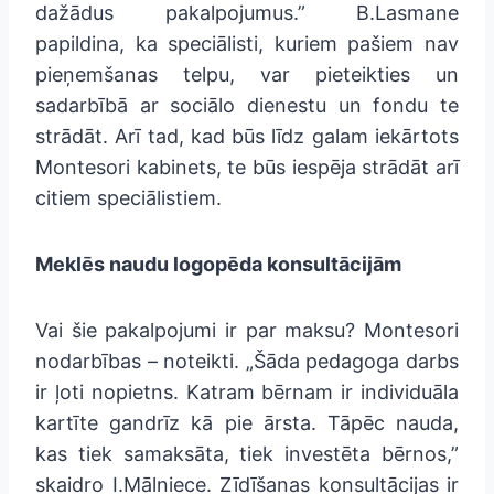
dažādus pakalpojumus.” B.Lasmane
papildina, ka speciālisti, kuriem pašiem nav
pieņemšanas telpu, var pieteikties un
sadarbībā ar sociālo dienestu un fondu te
strādāt. Arī tad, kad būs līdz galam iekārtots
Montesori kabinets, te būs iespēja strādāt arī
citiem speciālistiem.
Meklēs naudu logopēda konsultācijām
Vai šie pakalpojumi ir par maksu? Montesori
nodarbības – noteikti. „Šāda pedagoga darbs
ir ļoti nopietns. Katram bērnam ir individuāla
kartīte gandrīz kā pie ārsta. Tāpēc nauda,
kas tiek samaksāta, tiek investēta bērnos,”
skaidro I.Mālniece. Zīdīšanas konsultācijas ir