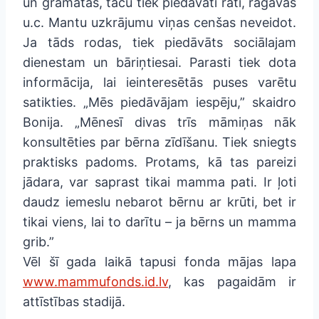
un grāmatas, taču tiek piedāvāti rati, ragavas
u.c. Mantu uzkrājumu viņas cenšas neveidot.
Ja tāds rodas, tiek piedāvāts sociālajam
dienestam un bāriņtiesai. Parasti tiek dota
informācija, lai ieinteresētās puses varētu
satikties. „Mēs piedāvājam iespēju,” skaidro
Bonija. „Mēnesī divas trīs māmiņas nāk
konsultēties par bērna zīdīšanu. Tiek sniegts
praktisks padoms. Protams, kā tas pareizi
jādara, var saprast tikai mamma pati. Ir ļoti
daudz iemeslu nebarot bērnu ar krūti, bet ir
tikai viens, lai to darītu – ja bērns un mamma
grib.”
Vēl šī gada laikā tapusi fonda mājas lapa
www.mammufonds.id.lv
, kas pagaidām ir
attīstības stadijā.