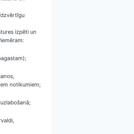
īdzvērtīgu
stures izpēti un
 Piemēram:
/pagastam);
šanos,
ajiem notikumiem;
 uzlabošanā;
valdi,