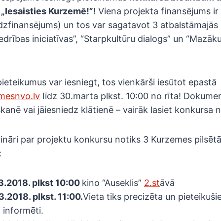
„Iesaisties Kurzemē!”
! Viena projekta finansējums i
īdzfinansējums) un tos var sagatavot 3 atbalstāmajās
iedrības iniciatīvas”, “Starpkultūru dialogs” un “Maz
ieteikumus var iesniegt, tos vienkārši iesūtot epastā
mesnvo.lv
līdz 30.marta plkst. 10:00 no rīta! Dokumen
kanē vai jāiesniedz klātienē – vairāk lasiet konkursa 
ināri par projektu konkursu notiks 3 Kurzemes pilsētā
:
3.2018. plkst 10:00
kino “Auseklis”
2.st
āvā
3.2018. plkst. 11:00.
Vieta tiks precizēta un pieteikuši
i informēti.