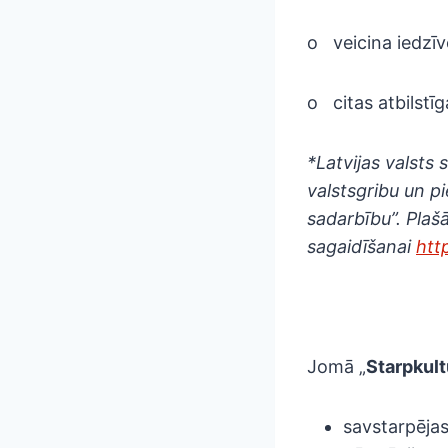
o veicina iedzīv
o citas atbilstīg
*Latvijas valsts 
valstsgribu un p
sadarbību”. Pla
sagaidīšanai
htt
Jomā „
Starpkult
savstarpējas