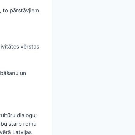
 to pārstāvjiem.
ktivitātes vērstas
abāšanu un
ultūru dialogu;
bību starp romu
vērā Latvijas