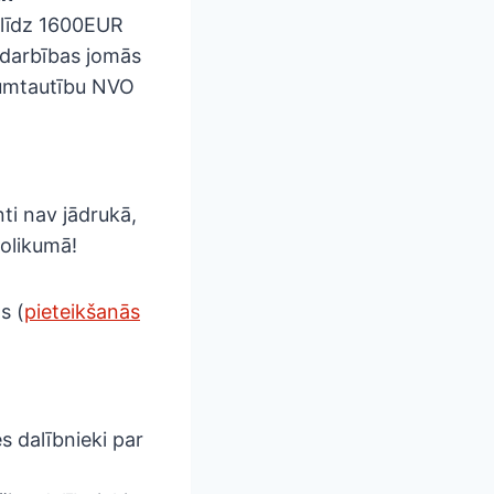
r līdz 1600EUR
 darbības jomās
ākumtautību NVO
ti nav jādrukā,
nolikumā!
s (
pieteikšanās
es dalībnieki par