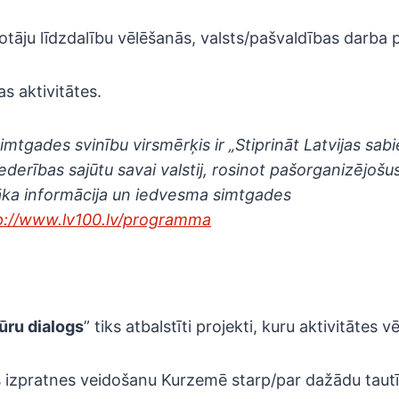
otāju līdzdalību vēlēšanās, valsts/pašvaldības darba 
as aktivitātes.
simtgades svinību virsmērķis ir „Stiprināt Latvijas sab
iederības sajūtu savai valstij, rosinot pašorganizējoš
šāka informācija un iedvesma simtgades
p://www.lv100.lv/programma
ūru dialogs
” tiks atbalstīti projekti, kuru aktivitātes v
 izpratnes veidošanu Kurzemē starp/par dažādu tautī