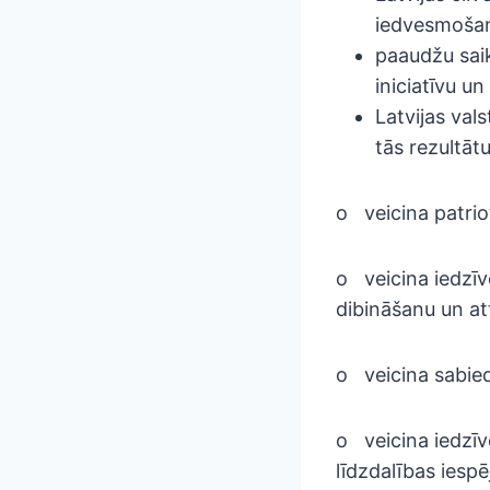
iedvesmošan
paaudžu saik
iniciatīvu un
Latvijas val
tās rezultā
o veicina patrio
o veicina iedzīv
dibināšanu un at
o veicina sabied
o veicina iedzīv
līdzdalības iesp