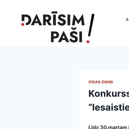
Skip
to
content
A
VISAS ZIŅAS
Konkurss
“Iesaist
Līdz 30.martam