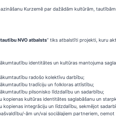
mazināšanu Kurzemē par dažādām kultūrām, tautībām,
autību NVO atbalsts
” tiks atbalstīti projekti, kuru a
zākumtautību identitātes un kultūras mantojuma sagl
zākumtautību radošo kolektīvu darbību;
ākumtautību tradīciju un folkloras attīstību;
ākumtautību pilsonisko līdzdalību un sadarbību;
u kopienas kultūras identitātes saglabāšanu un starpk
u kopienas integrāciju un līdzdalību, sekmējot sadar
ašvaldību/-ām un/vai sociālajiem partneriem, ņemot 