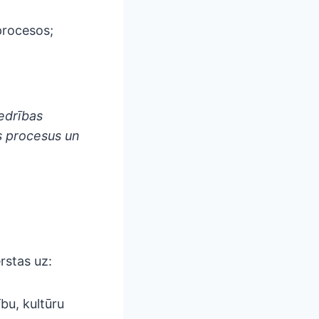
procesos;
iedrības
us procesus un
ērstas uz:
bu, kultūru