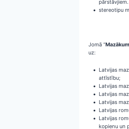
pārstāvjiem.
stereotipu 
Jomā “
Mazākumt
uz:
Latvijas ma
attīstību;
Latvijas ma
Latvijas maz
Latvijas maz
Latvijas rom
Latvijas rom
kopienu un p