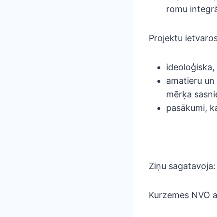
romu integr
Projektu ietvaros
ideoloģiska, 
amatieru un 
mērķa sasni
pasākumi, kas
Ziņu sagatavoja:
Kurzemes NVO at