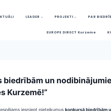
KTUĀLI
LEADER
PROJEKTI
PAR BIEDRĪ
EUROPE DIRECT Kurzeme
K
 biedrībām un nodibinājumi
ies Kurzemē!”
iespējams iesniegt pieteikumus
konkursā biedrībām 