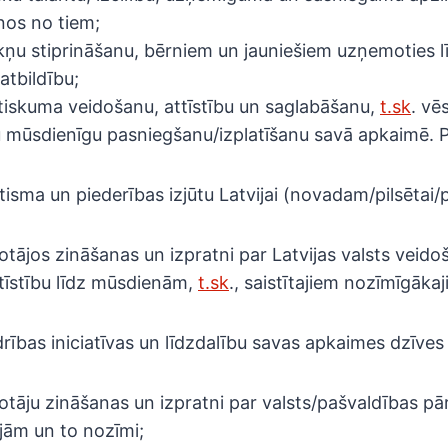
os no tiem;
ņu stiprināšanu, bērniem un jauniešiem uzņemoties l
 atbildību;
stiskuma veidošanu, attīstību un saglabāšanu,
t.sk
. vē
tu mūsdienīgu pasniegšanu/izplatīšanu savā apkaimē.
tisma un piederības izjūtu Latvijai (novadam/pilsētai
otājos zināšanas un izpratni par Latvijas valsts veido
tīstību līdz mūsdienām,
t.sk
., saistītajiem nozīmīgāk
rības iniciatīvas un līdzdalību savas apkaimes dzīves
otāju zināšanas un izpratni par valsts/pašvaldības pār
ējām un to nozīmi;