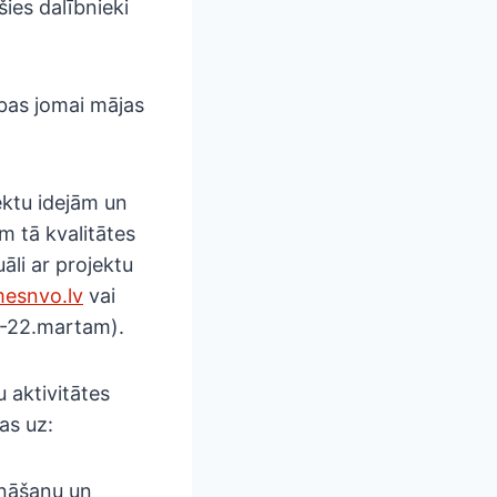
šies dalībnieki
ības jomai mājas
ektu idejām un
m tā kvalitātes
āli ar projektu
esnvo.lv
vai
.-22.martam).
ru aktivitātes
as uz:
ināšanu un