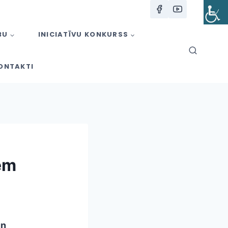
BU
INICIATĪVU KONKURSS
ONTAKTI
em
un