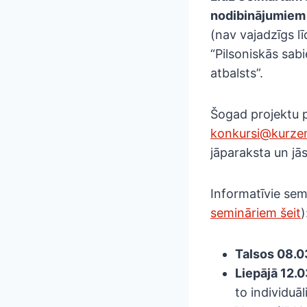
nodibinājumiem 
(nav vajadzīgs l
“Pilsoniskās sab
atbalsts”.
Šogad projektu p
konkursi@kurze
jāparaksta un jās
Informatīvie sem
semināriem šeit
)
Talsos 08.0
Liepājā 12.0
to individuāl