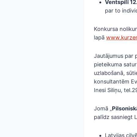
Ventspilī 12
par to indivi
Konkursa nolikum
lapā
www.kurze
Jautājumus par p
pieteikuma satur
uzlabošanā, sūti
konsultantēm Ev
Inesi Siliņu, tel
Jomā „
Pilsonisk
palīdz sasniegt L
Latvijas cil