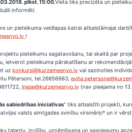
.03.2018. plkst. 15:00.
Vieta tiks precizēta un pieteiku
duāli informēti.
s un pieteikuma veidlapas katrai atbalstāmajai darb
mesnvo.lv
!
rojektu pieteikumu sagatavošanu, tai skaitā par proj
u, ietverot pieteikuma pārskatīšanu ar rekomendācijā
et uz
konkursi@kurzemesnvo.lv
vai sazinoties individu
itu Pētersoni, tel.26856983,
evita.petersone@kurzem
.29811722,
inese@kurzemesnvo.lv
(nav pieejama no 13
ās sabiedrības iniciatīvas
” tiks atbalstīti projekti, ku
atvijas valsts simtgades svinību virsmērķi* un ir vērst
vēku talantu, izcilību, uzņēmīguma un sasniegumu apz