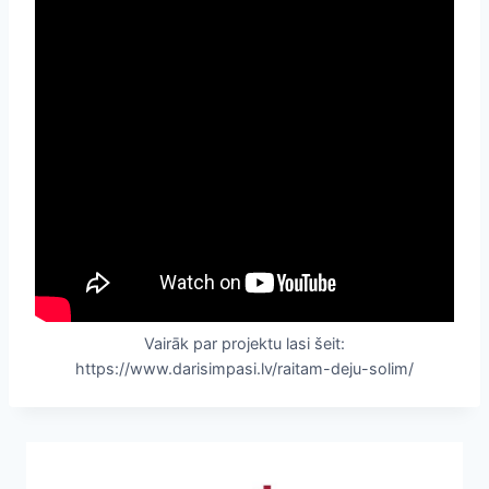
Vairāk par projektu lasi šeit:
https://www.darisimpasi.lv/raitam-deju-solim/