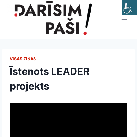
Skip
to
content
VISAS ZIŅAS
Īstenots LEADER
projekts