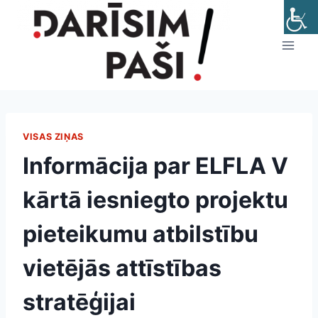
Skip
to
content
VISAS ZIŅAS
Informācija par ELFLA V
kārtā iesniegto projektu
pieteikumu atbilstību
vietējās attīstības
stratēģijai