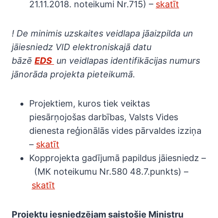
21.11.2018. noteikumi Nr.715) –
skatīt
! De minimis uzskaites veidlapa jāaizpilda un
jāiesniedz VID elektroniskajā datu
bāzē
EDS
un veidlapas identifikācijas numurs
jānorāda projekta pieteikumā.
Projektiem, kuros tiek veiktas
piesārņojošas darbības, Valsts Vides
dienesta reģionālās vides pārvaldes izziņa
–
skatīt
Kopprojekta gadījumā papildus jāiesniedz –
(MK noteikumu Nr.580 48.7.punkts) –
skatīt
Projektu iesniedzējam saistošie Ministru