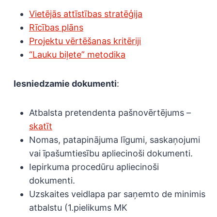
Vietējās attīstības stratēģija
Rīcības plāns
Projektu vērtēšanas kritēriji
“Lauku biļete” metodika
Iesniedzamie dokumenti
:
Atbalsta pretendenta pašnovērtējums –
skatīt
Nomas, patapinājuma līgumi, saskaņojumi
vai īpašumtiesību apliecinoši dokumenti.
Iepirkuma procedūru apliecinoši
dokumenti.
Uzskaites veidlapa par saņemto de minimis
atbalstu (1.pielikums MK