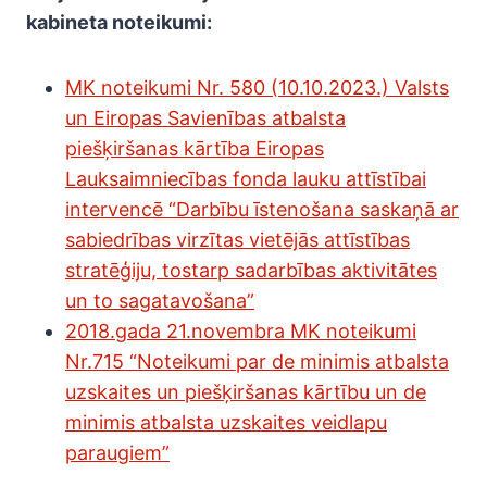
kabineta noteikumi:
MK noteikumi Nr. 580 (10.10.2023.) Valsts
un Eiropas Savienības atbalsta
piešķiršanas kārtība Eiropas
Lauksaimniecības fonda lauku attīstībai
intervencē “Darbību īstenošana saskaņā ar
sabiedrības virzītas vietējās attīstības
stratēģiju, tostarp sadarbības aktivitātes
un to sagatavošana”
2018.gada 21.novembra MK noteikumi
Nr.715 “Noteikumi par de minimis atbalsta
uzskaites un piešķiršanas kārtību un de
minimis atbalsta uzskaites veidlapu
paraugiem”